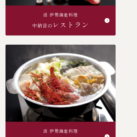
活 伊勢海⽼料理
レストラン
中納言の
活 伊勢海⽼料理