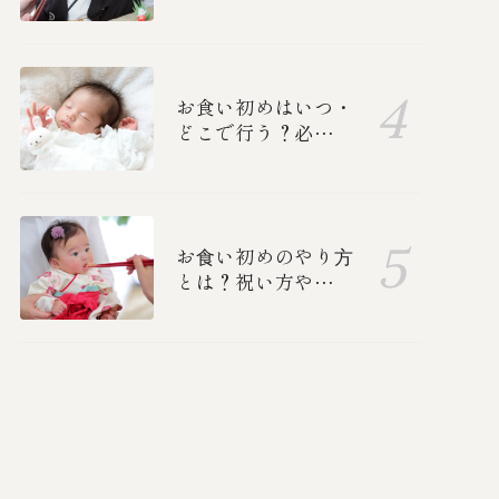
子・男の子別の衣装
と、ご両親の正装を
紹介！
お食い初めはいつ・
どこで行う？必要な
準備ややり方、中納
言のお食い初めメニ
ューも紹介します
お⾷い初めのやり⽅
とは？祝い方や誰を
呼ぶか、準備、食べ
る順番を紹介します