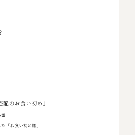
？
宅配のお食い初め」
め重」
した「お食い初め膳」