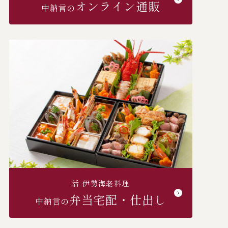
オンライン通販
中納言の
活 伊勢海⽼料理
弁当宅配・仕出し
中納言の