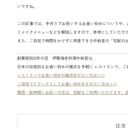
いですね。
この記事では、手作りでお祝いするお食い初めについてや、
リメイクメニューなどを解説しますので、参考にしていただ
また、ご自宅で時間をかけずに用意できる中納言の「宅配の
創業昭和25年の活 伊勢海老料理中納言は、
日本の伝統的なお食い初めの儀式を手軽に レストランで、ご
レストランでお食い初めの儀式任せたい方は＞＞
ご自宅でリラックスしてお食い初めをされたい方は＞＞
関西・阪神間にお住いの方は、宅配もご利用いただけます。
目次