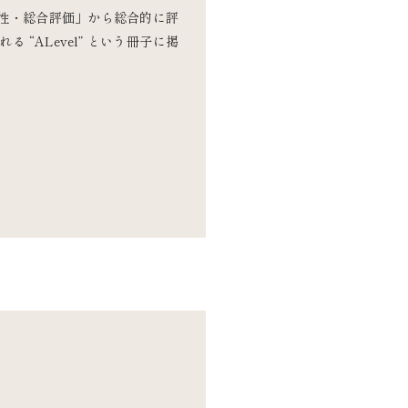
性・総合評価」から総合的に評
“ALevel” という冊子に掲