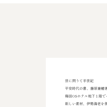
世に問うて半世紀
平安時代の書、藤原兼輔著
梅田OSホテル地下１階
新しい素材、伊勢海老を