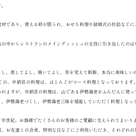
す。
食材であり、使える時が限られ、おせち料理や結婚式の折詰などに
詰の中からレストランのメインディッシュの主役に引き出したのは
よし、蒸してよし、焼いてよし、形を変えて新鮮、本当に美味しい
ての、中納言の料理は、ほとんどがコース料理となっております
われますが、中納言の料理は、山である伊勢海老をふんだんに使っ
り、伊勢海老づくし、伊勢海老三昧を堪能していただく料理となっ
て半世紀。お蔭様でたくさんのお客様のご愛顧に支えられてまいり
目、お友達との会食、特別な日などにご利用いただき、それぞれの