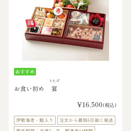
うたげ
お食い初め
宴
¥16,500
(税込)
伊勢海老・鮑入り
注文から最短6日後に発送
賞味期限：冷凍3ヶ月、解凍後24時間