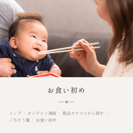
オンライン通販
焼物
ごちそう重
全ての商品を見る
海鮮鍋
ご結婚式 1.5次会・
弁当宅配・仕出し
(造り/焼物/蒸し/ボイル伊勢海老)
二次会
蒸し
還暦重
生おせち
海鮮ＢＢＱ
ボイル伊勢海老
(ごちそう重/誕生日重/還暦重/お食い初め重)
誕生日重
おせち冷凍
調味料
鉄板焼 ひかり
サイトマップ
お食い初め重
(生おせち/おせち冷凍)
製薬会社・MR
採用情報
スープ・スープカレー
お食い初め
企業情報
ご意見・お問合せ
お味噌汁
プライバシーポリシー
取引先エントリー
トップ
オンライン通販
商品カテゴリから探す
レストラン商品
ごちそう重
お食い初め
全ての商品を見る