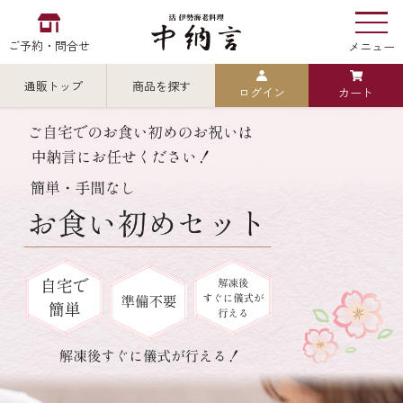
ご予約・問合せ
メニュー
通販トップ
商品を探す
ログイン
カート
お食い初め
中納言
の
検索
中納言の伊勢海老
カテゴリから探す
全ての商品を見る
伊勢海老
用途・シーン
全ての商品を見る
ごちそう重
レストラン
お造り（お刺身）
全ての商品を見る
おせち