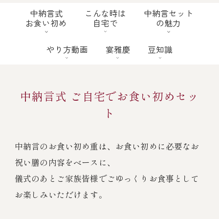
伊勢海老料理（中納言厨房）
中納言式
こんな時は
中納言セット
お食い初め
自宅で
の魅力
鉄板焼ひかり
お弁当（冷凍）
(中納言/鉄板焼ひかり)
やり方動画
宴雅慶
豆知識
中納言
その他
（中納言厨房）
中納言式 ご自宅でお食い初めセッ
ギフト/贈り物
ト
価格で探す
中納言のお食い初め重は、お食い初めに必要なお
祝い膳の内容をベースに、
～￥2,999
儀式のあとご家族皆様でごゆっくりお食事として
お楽しみいただけます。
￥3,000～￥4,999