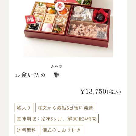
みやび
お食い初め
雅
¥13,750
(税込)
鮑入り
注文から最短6日後に発送
賞味期限：冷凍3ヶ月、解凍後24時間
送料無料
儀式のしおり付き