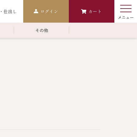
・仕出し
ログイン
カート
その他
￥10,000～￥14,999
常温商品一覧
検索
おせち
生おせち
おせち冷凍
調味料
レストラン商品
中納言
鉄板焼ひかり