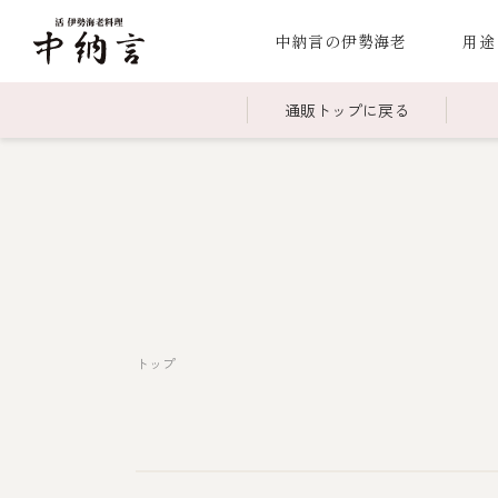
中納言の伊勢海老
用途
通販トップに戻る
～￥2,999
全商品一覧
￥3,0
冷凍
￥15,000～￥19,999
伊勢海老料理一覧
￥20,
季節
伊勢海老
お造り（お刺身）
焼物
蒸し
ボイル伊勢海
トップ
海鮮鍋
スープ・スープカレー
伊勢海老料理（中納言厨房）