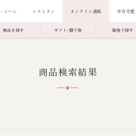
・シーン
レストラン
オンライン通販
弁当宅配
商品を探す
ギフト/贈り物
価格で探す
00～￥4,999
商品一覧
￥5,000～￥9,999
冷蔵商品一覧
商品検索結果
000～
限定商品
ご利用ガイド
ごちそう重
老
ごちそう重
還暦重
誕生日重
お食い初め重
海鮮ＢＢＱ
お味噌汁
お弁当（冷凍）