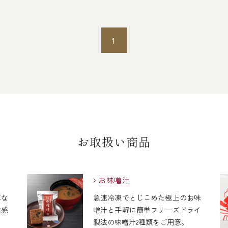
1
お取扱い商品
お味噌汁
厚な
急速冷凍でとじこめた極上のお味
食感
噌汁と手軽に簡単フリーズドライ
製法の味噌汁2種類をご用意。