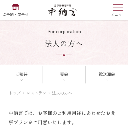
ご予約・問合せ
メニュー
For corporation
お食い初め
中納言
法人の方へ
の
EN
中文
한국어
ご接待
宴会
歓送迎会
中納言の伊勢海老
トップ
レストラン
法人の方へ
中納言では、お客様のご利用用途にあわせたお食
用途・シーン
事プランをご用意いたします。