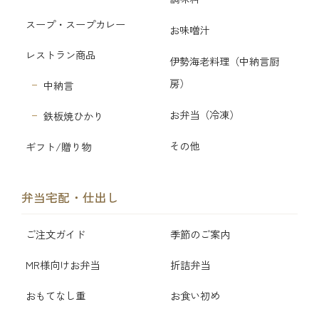
スープ・スープカレー
お味噌汁
レストラン商品
伊勢海老料理（中納言厨
房）
中納言
お弁当（冷凍）
鉄板焼ひかり
その他
ギフト/贈り物
弁当宅配・仕出し
ご注文ガイド
季節のご案内
MR様向けお弁当
折詰弁当
おもてなし重
お食い初め