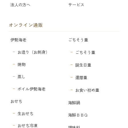
法人の方へ
サービス
オンライン通販
伊勢海老
ごちそう重
お造り（お刺身）
ごちそう重
焼物
誕生日重
蒸し
還暦重
ボイル伊勢海老
お食い初め重
おせち
海鮮鍋
生おせち
海鮮ＢＢＱ
おせち冷凍
調味料