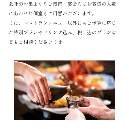
会社のお集まりやご接待・宴会などお客様の人数
レストラン
にあわせた個室もご用意がございます。
また、レストランメニュー以外にもご予算に応じ
オンライン通販
た特別プランやドリンク込み、税サ込のプランな
どもご相談くださいませ。
ご結婚式 1.5次会・
弁当宅配・仕出し
(造り/焼物/蒸し/ボイル伊勢海老)
二次会
(ごちそう重/誕生日重/還暦重/お食い初め重)
鉄板焼 ひかり
サイトマップ
(生おせち/おせち冷凍)
製薬会社・MR
採用情報
企業情報
ご意見・お問合せ
プライバシーポリシー
取引先エントリー