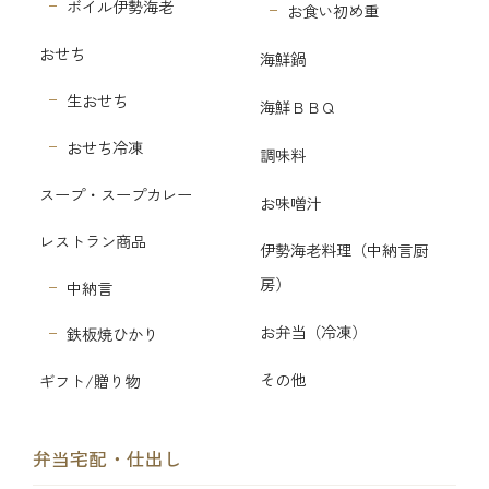
ボイル伊勢海老
お食い初め重
おせち
海鮮鍋
生おせち
海鮮ＢＢＱ
おせち冷凍
調味料
スープ・スープカレー
お味噌汁
レストラン商品
伊勢海老料理（中納言厨
房）
中納言
お弁当（冷凍）
鉄板焼ひかり
その他
ギフト/贈り物
弁当宅配・仕出し