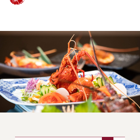
(中納言/鉄板焼ひかり)
（中納言厨房）