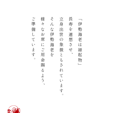
レストラン
ご準備しています。
様々なお席にご用命賜るよう、
そんな伊勢海老を
立身出世の象徴ともされています。
長寿を連想させ、
「伊勢海老は縁起物」
オンライン通販
ご結婚式 1.5次会・
弁当宅配・仕出し
(造り/焼物/蒸し/ボイル伊勢海老)
二次会
(ごちそう重/誕生日重/還暦重/お食い初め重)
鉄板焼 ひかり
サイトマップ
(生おせち/おせち冷凍)
製薬会社・MR
採用情報
企業情報
ご意見・お問合せ
プライバシーポリシー
取引先エントリー