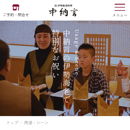
ご予約・問合せ
メニュー
特別なお祝い
中納言の伊勢海老で
Usage & Scene
お食い初め
中納言
の
EN
中文
한국어
中納言の伊勢海老
用途・シーン
トップ
用途・シーン