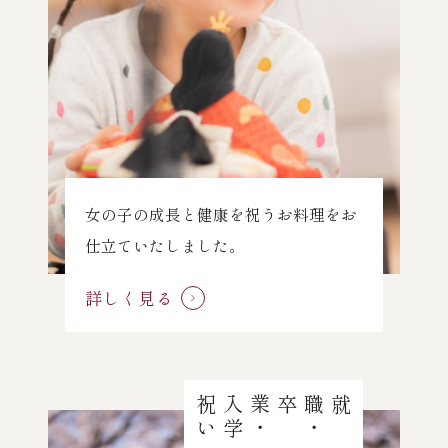
女の子の成長と健康を祝うお料理をお
仕立ていたしました。
詳しく見る
い
就職
・
卒業
・
入
学
祝