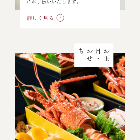
にお手伝いいたします。
詳しく見る
ち
お
正
月
・
お
せ