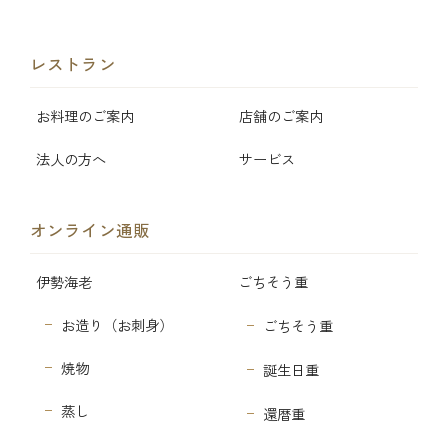
レストラン
お料理のご案内
店舗のご案内
法人の方へ
サービス
オンライン通販
伊勢海老
ごちそう重
お造り（お刺身）
ごちそう重
焼物
誕生日重
蒸し
還暦重