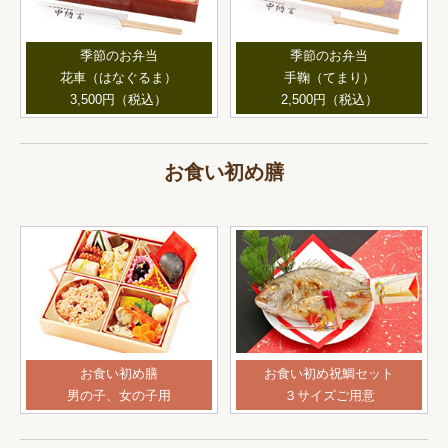
季節のお弁当
季節のお弁当
手鞠（てまり）
花車（はなぐるま）
2,500円（税込）
3,500円（税込）
お食い初め膳
お食い初め膳
お食い初め祝鯛セット
男の子、女の子用
３サイズご用意