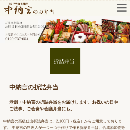
中納言の折詰弁当
老舗・中納言の折詰弁当をお届けします。お祝いの日や
ご法事、ご会食や会議弁当にも。
中納言の高級仕出折詰弁当は、2,160円（税込）からご用意しておりま
す。 中納言の料理人が一つ一つ手作りで作る折詰弁当は、合成添加物等