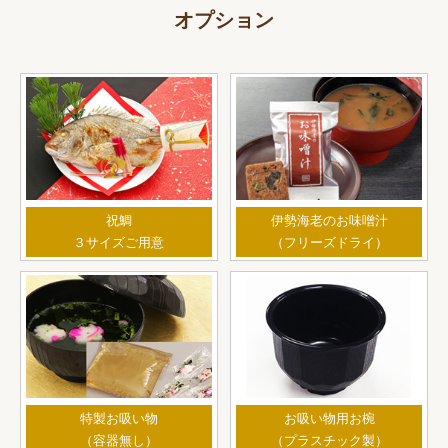
オプション
祝鯛
伊勢海老のお味噌汁
３サイズご用意
（フリーズドライ）
特製お吸い物
お吸い物用お椀
（容器無し）
（プラスチック製）