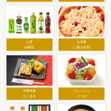
お茶
お赤飯
（6種類）
（ご飯の変更）
伊勢海老
フレッシュ
だし巻き
サラダ