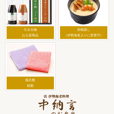
引き出物
茶碗蒸し
お土産商品
（伊勢海老入りに変更可）
風呂敷
紙製