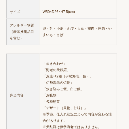
サイズ
W50
×
D26
×
H7.5
(cm)
アレルギー物質
卵・乳・小麦・えび・大豆・鶏肉・豚肉・や
（表示推奨品目
まいも・さば
を含む）
「炊き合わせ」
「海老の天麩羅」
「お造り2種（伊勢海老、鮪）」
「伊勢海老の焼物」
「炊き込みご飯、白ご飯」
弁当内容
「お吸物
「各種惣菜」
「デザート（果物、甘味）」
※季節、仕入れ状況によって内容が変わる場
合があります。
※天麩羅は伊勢海老ではありません。