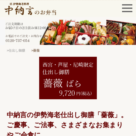
>仕出し御膳
>薔薇
中納言の伊勢海老仕出し御膳「薔薇」。
ご慶事、ご法事、さまざまなお集まり
やご会食に。