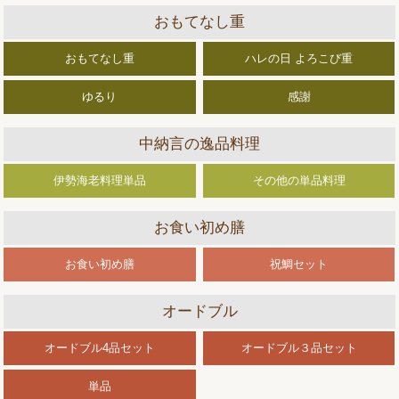
おもてなし重
おもてなし重
ハレの日 よろこび重
ゆるり
感謝
中納言の逸品料理
伊勢海老料理単品
その他の単品料理
お食い初め膳
お食い初め膳
祝鯛セット
オードブル
オードブル4品セット
オードブル３品セット
単品