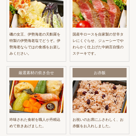
磯の女王、伊勢海老の天麩羅を
国産牛ロースを自家製の甘辛タ
特製の伊勢海老塩でどうぞ。伊
レにくぐらせ、ジューシーでや
勢海老ならではの食感をお楽し
わらかく仕上げた中納言自慢の
みください。
ステーキです。
厳選素材の炊き合せ
お赤飯
吟味された食材を職人が丹精込
お祝いのお席にふさわしく、お
めて炊きあげました。
赤飯をお入れしました。