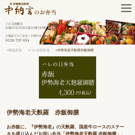
>折詰弁当
>ハレの日弁当
>伊勢海老天麩羅赤飯御膳
伊勢海老天麩羅 赤飯御膳
お赤飯に、『伊勢海老』の天麩羅、国産牛ロースのステー
キを盛り込んだお祝い弁当「伊勢海老天麩羅 赤飯御膳」。