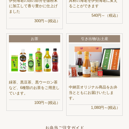
伊勢海老の頭の部分を微粉末
具材の海老を伊勢海老に変え
に加工して香り豊かに仕上げ
ることができます
ました
540円～（税込）
300円～(税込）
お茶
引き出物/お土産
緑茶、黒豆茶、黒ウーロン茶
中納言オリジナル商品をお弁
など、6種類のお茶をご用意し
当とともにお届けいたしま
ています。
す。
100円～(税込）
1,080円～(税込）
お弁当ご注文ガイド