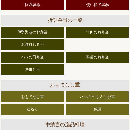
回収容器
使い捨て容器
折詰弁当の一覧
伊勢海老のお弁当
牛肉のお弁当
お値打ち弁当
ハレの日弁当
季節のお弁当
法事弁当
おもてなし重
おもてなし重
ハレの日 よろこび重
ゆるり
感謝
中納言の逸品料理