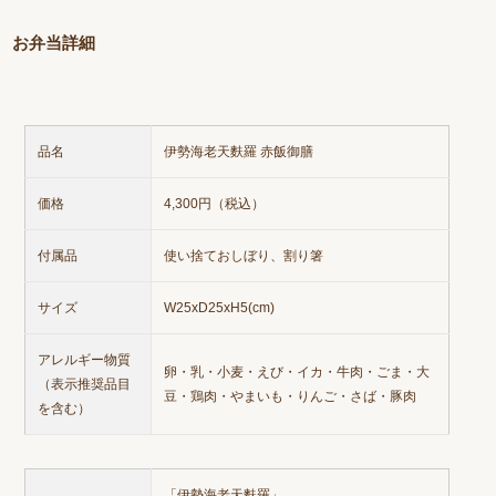
お弁当詳細
品名
伊勢海老天麩羅 赤飯御膳
価格
4,300円（税込）
付属品
使い捨ておしぼり、割り箸
サイズ
W25xD25xH5(cm)
アレルギー物質
卵・乳・小麦・えび・イカ・牛肉・ごま・大
（表示推奨品目
豆・鶏肉・やまいも・りんご・さば・豚肉
を含む）
「伊勢海老天麩羅」