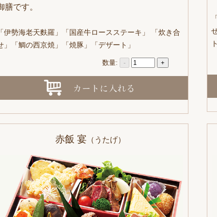
御膳です。
「伊勢海老天麩羅」「国産牛ロースステーキ」 「炊き合
せ」「鯛の西京焼」「焼豚」「デザート」
数量:
-
+
赤飯 宴
（うたげ）