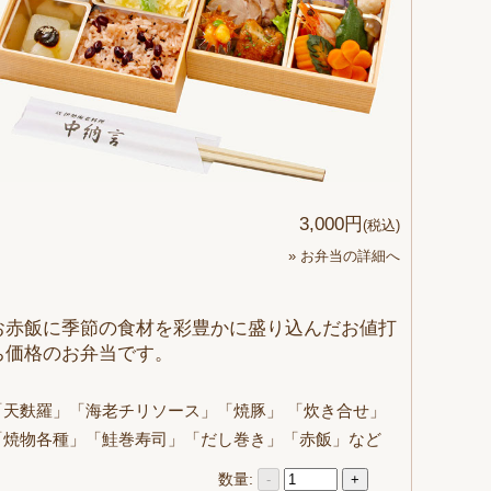
3,000円
(税込)
» お弁当の詳細へ
お赤飯に季節の食材を彩豊かに盛り込んだお値打
ち価格のお弁当です。
「天麩羅」「海老チリソース」「焼豚」 「炊き合せ」
「焼物各種」「鮭巻寿司」「だし巻き」「赤飯」など
数量:
-
+