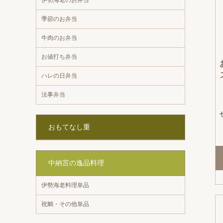
季節のお弁当
牛肉のお弁当
お値打ち弁当
ハレの日弁当
法事弁当
おもてなし重
中納言の逸品料理
伊勢海老料理単品
祝鯛・その他単品