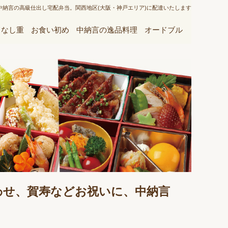
中納言の高級仕出し宅配弁当。関西地区(大阪・神戸エリア)に配達いたします
てなし重
お食い初め
中納言の逸品料理
オードブル
わせ、賀寿などお祝いに、中納言