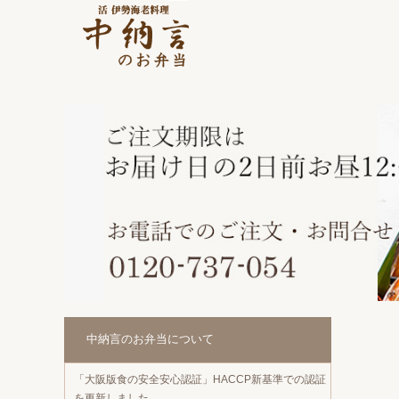
中納言のお弁当について
「大阪版食の安全安心認証」HACCP新基準での認証
を更新しました