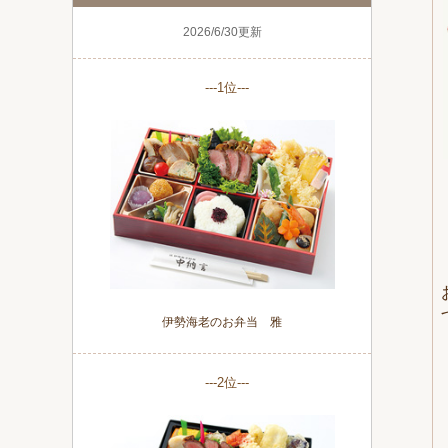
2026/6/30更新
---1位---
伊勢海老のお弁当 雅
---2位---