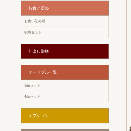
お食い初め
お食い初め膳
祝鯛セット
仕出し御膳
オードブル一覧
3品セット
4品セット
オプション