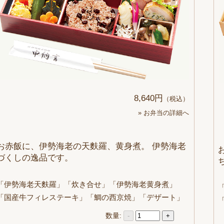
8,640円
（税込）
» お弁当の詳細へ
お赤飯に、伊勢海老の天麩羅、黄身煮。 伊勢海老
づくしの逸品です。
「伊勢海老天麩羅」「炊き合せ」「伊勢海老黄身煮」
「国産牛フィレステーキ」「鯛の西京焼」「デザート」
数量:
-
+