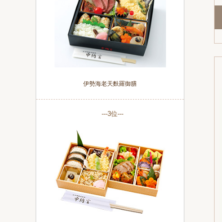
伊勢海老天麩羅御膳
---3位---