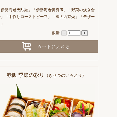
「伊勢海老天麩羅」「伊勢海老黄身煮」「野菜の炊き合
せ」「手作りローストビーフ」「鯛の西京焼」「デザー
ト」
数量:
-
+
赤飯 季節の彩り
（きせつのいろどり）