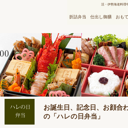
活・伊勢海老料理
折詰弁当
仕出し御膳
おも
お誕生日、記念日、お顔合
の「ハレの日弁当」