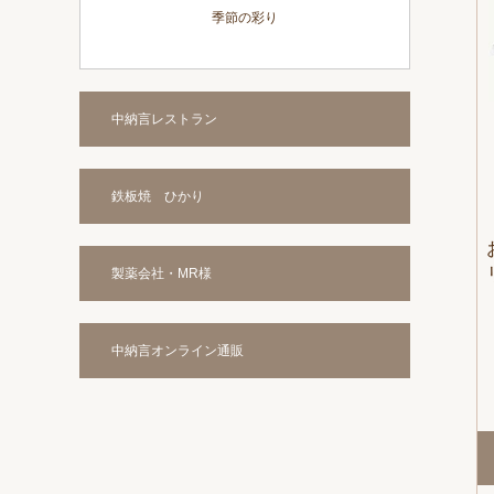
季節の彩り
中納言レストラン
鉄板焼 ひかり
製薬会社・MR様
中納言オンライン通販