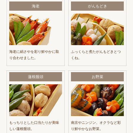
海老
がんもどき
海老に絹さやを彩り鮮やかに取
ふっくらと煮たがんもどきとつ
り合わせました。
くね。
蓮根饅頭
お野菜
もっちりとした口当たりが美味
南京やニンジン、オクラなど彩
しい蓮根饅頭。
り鮮やかなお野菜。