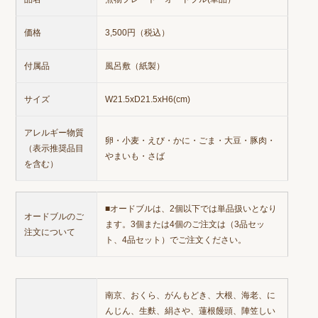
価格
3,500円（税込）
付属品
風呂敷（紙製）
サイズ
W21.5xD21.5xH6(cm)
アレルギー物質
卵・小麦・えび・かに・ごま・大豆・豚肉・
（表示推奨品目
やまいも・さば
を含む）
■オードブルは、2個以下では単品扱いとなり
オードブルのご
ます。3個または4個のご注文は（3品セッ
注文について
ト、4品セット）でご注文ください。
南京、おくら、がんもどき、大根、海老、に
んじん、生麩、絹さや、蓮根饅頭、陣笠しい