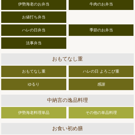
伊勢海老のお弁当
牛肉のお弁当
お値打ち弁当
ハレの日弁当
季節のお弁当
法事弁当
おもてなし重
おもてなし重
ハレの日 よろこび重
ゆるり
感謝
中納言の逸品料理
伊勢海老料理単品
その他の単品料理
お食い初め膳