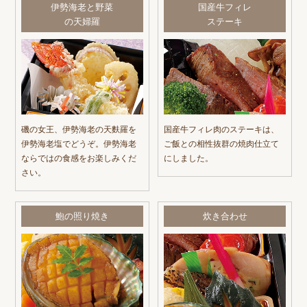
伊勢海老と野菜
国産牛フィレ
の天婦羅
ステーキ
磯の女王、伊勢海老の天麩羅を
国産牛フィレ肉のステーキは、
伊勢海老塩でどうぞ。伊勢海老
ご飯との相性抜群の焼肉仕立て
ならではの食感をお楽しみくだ
にしました。
さい。
鮑の照り焼き
炊き合わせ