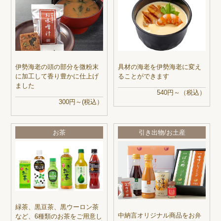
伊勢海老の頭の部分を微粉末
具材の海老を伊勢海老に変え
に加工して香り豊かに仕上げ
ることができます
ました
540円～（税込）
300円～(税込）
お茶
引き出物/お土産
緑茶、黒豆茶、黒ウーロン茶
中納言オリジナル商品をお弁
など、6種類のお茶をご用意し