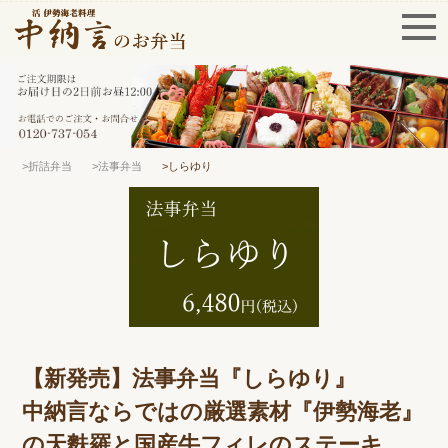
>折詰弁当
>法事弁当
>しらゆり
【新発売】法事弁当『しらゆり』
中納言ならではの厳選素材『伊勢海老』
の天麩羅と国産牛フィレのステーキ