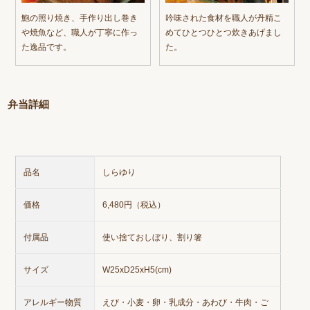
鮑の照り焼き、手作り出し巻き
吟味された食材を職人が丹精こ
や焼魚など、職人が丁寧に作っ
めてひとつひとつ炊きあげまし
た逸品です。
た。
弁当詳細
品名
しらゆり
価格
6,480円（税込）
付属品
使い捨ておしぼり、割り箸
サイズ
W25xD25xH5(cm)
アレルギー物質
えび・小麦・卵・乳成分・あわび・牛肉・ご