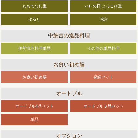
おもてなし重
ハレの日 よろこび重
ゆるり
感謝
中納言の逸品料理
伊勢海老料理単品
その他の単品料理
お食い初め膳
お食い初め膳
祝鯛セット
オードブル
オードブル4品セット
オードブル３品セット
単品
オプション