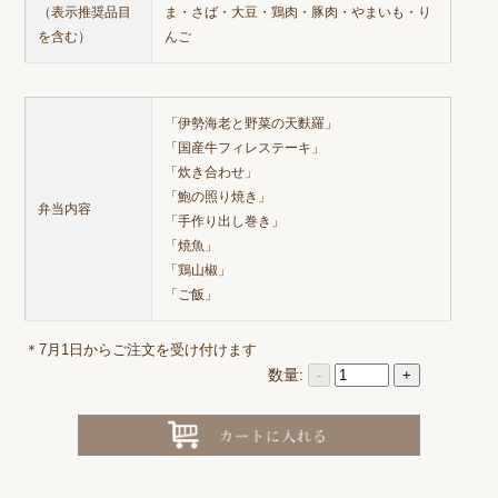
（表示推奨品目
ま・さば・大豆・鶏肉・豚肉・やまいも・り
を含む）
んご
「伊勢海老と野菜の天麩羅」
「国産牛フィレステーキ」
「炊き合わせ」
「鮑の照り焼き」
弁当内容
「手作り出し巻き」
「焼魚」
「鶏山椒」
「ご飯」
＊7月1日からご注文を受け付けます
数量:
-
+