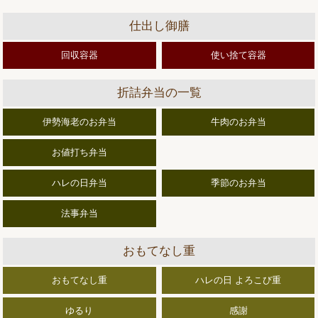
仕出し御膳
回収容器
使い捨て容器
折詰弁当の一覧
伊勢海老のお弁当
牛肉のお弁当
お値打ち弁当
ハレの日弁当
季節のお弁当
法事弁当
おもてなし重
おもてなし重
ハレの日 よろこび重
ゆるり
感謝