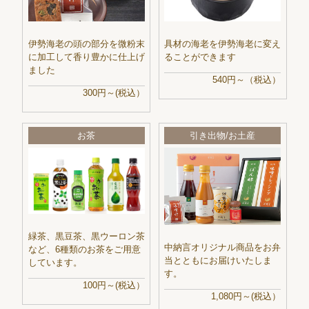
伊勢海老の頭の部分を微粉末
具材の海老を伊勢海老に変え
に加工して香り豊かに仕上げ
ることができます
ました
540円～（税込）
300円～(税込）
お茶
引き出物/お土産
緑茶、黒豆茶、黒ウーロン茶
中納言オリジナル商品をお弁
など、6種類のお茶をご用意
当とともにお届けいたしま
しています。
す。
100円～(税込）
1,080円～(税込）