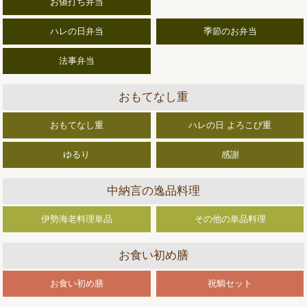
お値打ち弁当
ハレの日弁当
季節のお弁当
法事弁当
おもてなし重
おもてなし重
ハレの日 よろこび重
ゆるり
感謝
中納言の逸品料理
伊勢海老料理単品
その他の単品料理
お食い初め膳
お食い初め膳
祝鯛セット