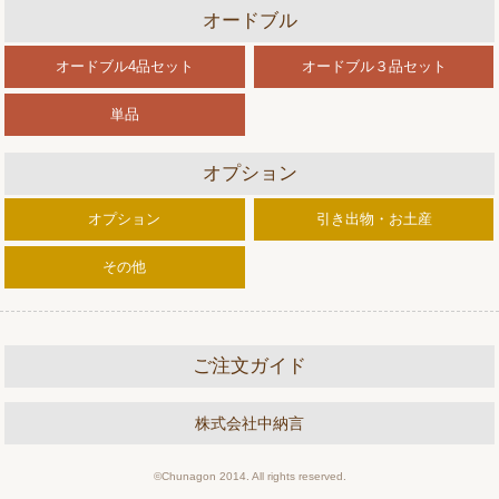
オードブル
オードブル4品セット
オードブル３品セット
単品
オプション
オプション
引き出物・お土産
その他
ご注文ガイド
株式会社中納言
©Chunagon 2014. All rights reserved.