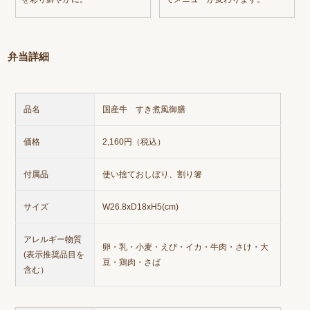
弁当詳細
品名
国産牛 すき煮風御膳
価格
2,160円（税込）
付属品
使い捨ておしぼり、割り箸
サイズ
W26.8xD18xH5(cm)
アレルギー物質
卵・乳・小麦・えび・イカ・牛肉・さけ・大
(表示推奨品目を
豆・鶏肉・さば
含む）