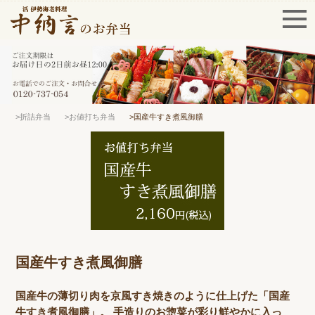
>折詰弁当
>お値打ち弁当
>国産牛すき煮風御膳
国産牛すき煮風御膳
国産牛の薄切り肉を京風すき焼きのように仕上げた「国産
牛すき煮風御膳」。 手造りのお惣菜が彩り鮮やかに入っ