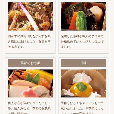
国産牛の薄切り肉を京風すき焼
厳選した素材を職人の手作りで
き風に仕上げました。食欲をそ
丹精込めてひとつひとつ仕上げ
そる品です。
ました。
季節のお惣菜
甘味
職人が心を込めて作った出し
手作りひとくちスイーツもご用
巻、焼き魚など、季節のお惣菜
意いたしました。※季節によっ
を彩り鮮やかに。
てメニューが変わります。