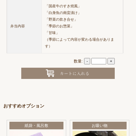
「国産牛のすき焼風」
「白身魚の南蛮漬け」
「野菜の炊き合せ」
弁当内容
「季節のお惣菜」
「甘味」
（季節によって内容が変わる場合がありま
す）
数量:
-
+
おすすめオプション
紙袋・風呂敷
お吸い物