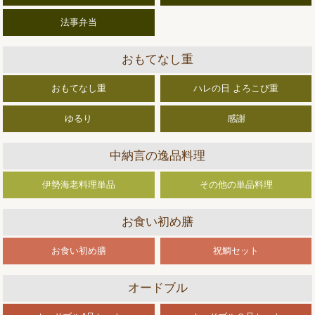
法事弁当
おもてなし重
おもてなし重
ハレの日 よろこび重
ゆるり
感謝
中納言の逸品料理
伊勢海老料理単品
その他の単品料理
お食い初め膳
お食い初め膳
祝鯛セット
オードブル