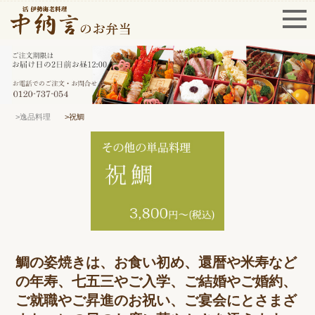
>逸品料理
>祝鯛
鯛の姿焼きは、お食い初め、還暦や米寿など
の年寿、七五三やご入学、ご結婚やご婚約、
ご就職やご昇進のお祝い、ご宴会にとさまざ