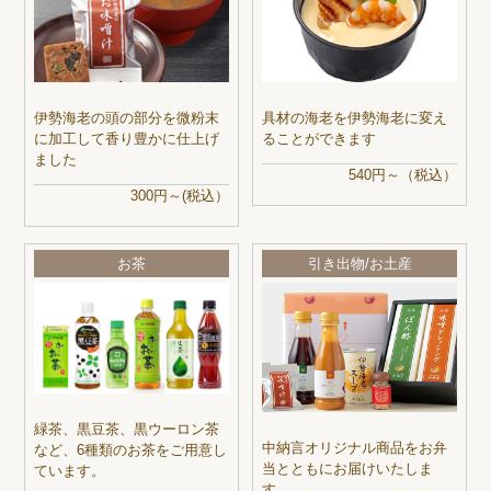
伊勢海老の頭の部分を微粉末
具材の海老を伊勢海老に変え
に加工して香り豊かに仕上げ
ることができます
ました
540円～（税込）
300円～(税込）
お茶
引き出物/お土産
緑茶、黒豆茶、黒ウーロン茶
中納言オリジナル商品をお弁
など、6種類のお茶をご用意し
当とともにお届けいたしま
ています。
す。