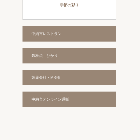
季節の彩り
中納言レストラン
鉄板焼 ひかり
製薬会社・MR様
中納言オンライン通販