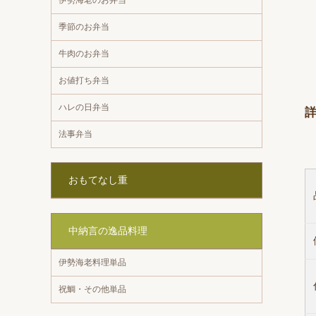
季節のお弁当
牛肉のお弁当
お値打ち弁当
ハレの日弁当
法事弁当
おもてなし重
中納言の逸品料理
伊勢海老料理単品
祝鯛・その他単品