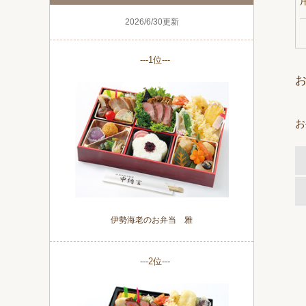
2026/6/30更新
---1位---
お
伊勢海老のお弁当 雅
---2位---