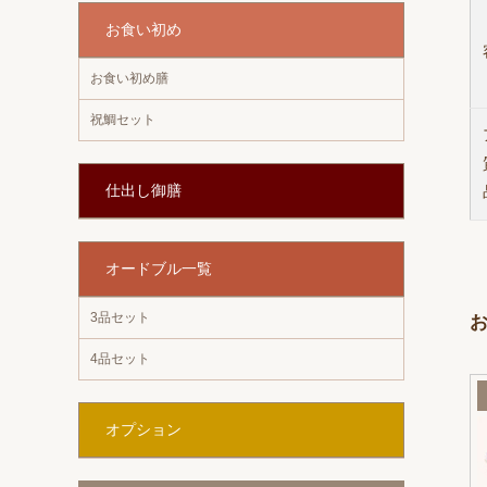
お食い初め
お食い初め膳
祝鯛セット
仕出し御膳
オードブル一覧
3品セット
4品セット
オプション