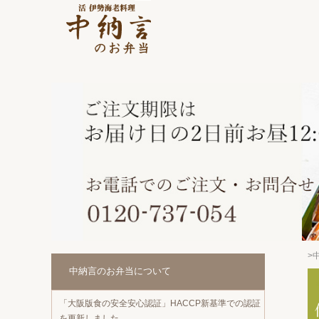
>
中納言のお弁当について
「大阪版食の安全安心認証」HACCP新基準での認証
を更新しました