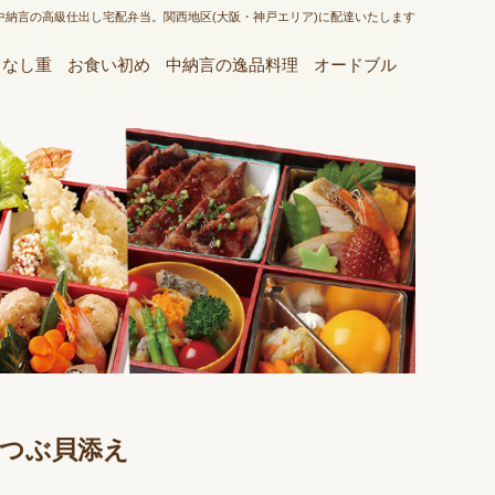
中納言の高級仕出し宅配弁当。関西地区(大阪・神戸エリア)に配達いたします
てなし重
お食い初め
中納言の逸品料理
オードブル
つぶ貝添え