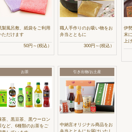
紙製風呂敷、紙袋をご利用
職人手作りのお吸い物をお
伊
いただけます
弁当とともに
末
上
50円～(税込）
300円～(税込）
お茶
引き出物/お土産
緑茶、黒豆茶、黒ウーロン
中納言オリジナル商品をお
茶など、6種類のお茶をご
弁当とともにお届けいたし