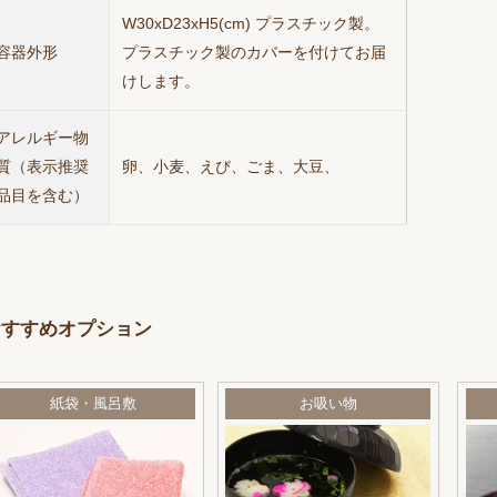
W30xD23xH5(cm) プラスチック製。
容器外形
プラスチック製のカバーを付けてお届
けします。
アレルギー物
質（表示推奨
卵、小麦、えび、ごま、大豆、
品目を含む）
おすすめオプション
紙袋・風呂敷
お吸い物