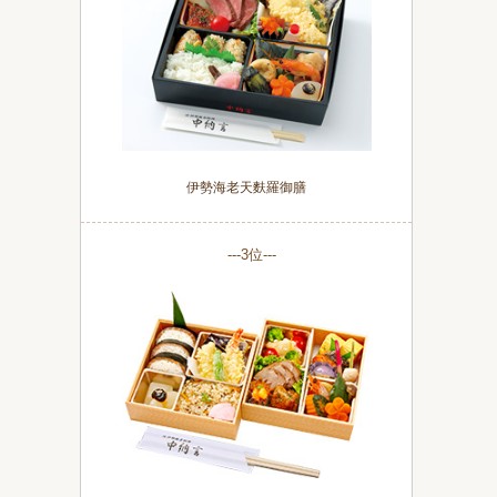
伊勢海老天麩羅御膳
---3位---