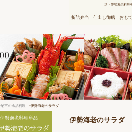
活・伊勢海老料理
折詰弁当
仕出し御膳
おも
中納言の逸品料理
>伊勢海老のサラダ
伊勢海老のサラダ 