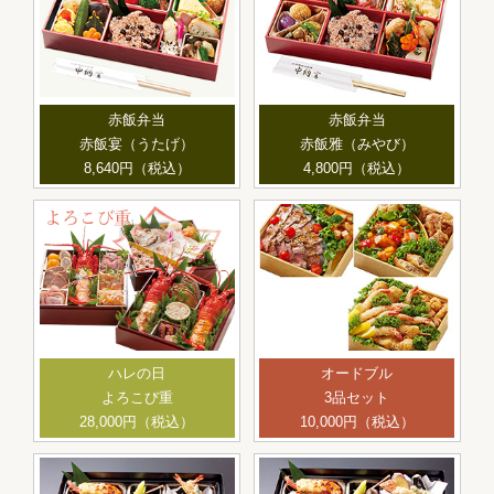
赤飯弁当
赤飯弁当
赤飯宴（うたげ）
赤飯雅（みやび）
8,640円（税込）
4,800円（税込）
ハレの日
オードブル
よろこび重
3品セット
28,000円（税込）
10,000円（税込）