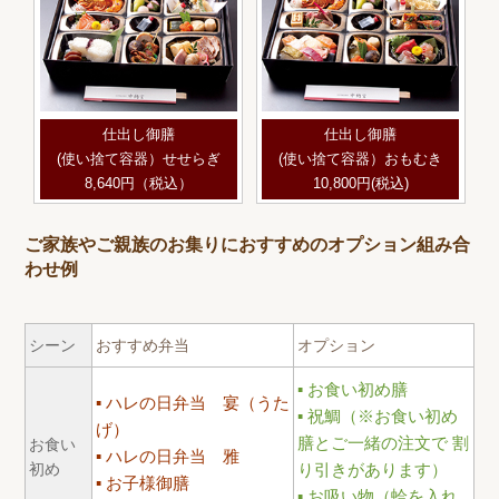
仕出し御膳
仕出し御膳
(使い捨て容器）せせらぎ
(使い捨て容器）おもむき
8,640円（税込）
10,800円(税込)
ご家族やご親族のお集りにおすすめのオプション組み合
わせ例
シーン
おすすめ弁当
オプション
お食い初め膳
ハレの日弁当 宴（うた
祝鯛（※お食い初め
げ）
膳とご一緒の注文で 割
お食い
ハレの日弁当 雅
初め
り引きがあります）
お子様御膳
お吸い物（蛤を入れ