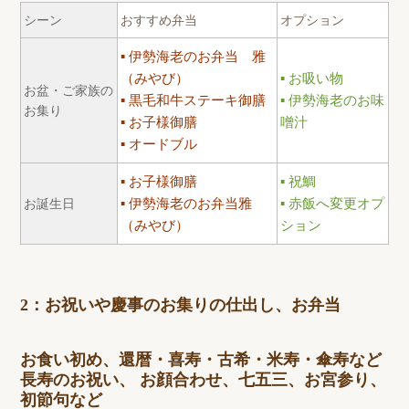
シーン
おすすめ弁当
オプション
伊勢海老のお弁当 雅
（みやび）
お吸い物
お盆・ご家族の
黒毛和牛ステーキ御膳
伊勢海老のお味
お集り
お子様御膳
噌汁
オードブル
お子様御膳
祝鯛
伊勢海老のお弁当雅
赤飯へ変更オプ
お誕生日
（みやび）
ション
2：お祝いや慶事のお集りの仕出し、お弁当
お食い初め、還暦・喜寿・古希・米寿・傘寿など
長寿のお祝い、 お顔合わせ、七五三、お宮参り、
初節句など