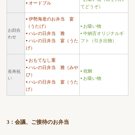
オードブル
てどうぞ）
伊勢海老のお弁当 宴
（うたげ）
お吸い物
お顔合
ハレの日弁当 雅
中納言オリジナルギ
わせ
ハレの日弁当 宴（うた
フト（引き出物）
げ）
おもてなし重
ハレの日弁当 雅（みや
祝鯛
長寿祝
び）
い
お吸い物
ハレの日弁当 宴（うた
げ）
3：会議、ご接待のお弁当