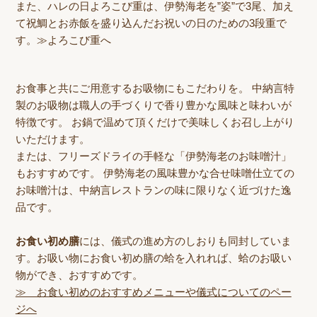
また、ハレの日よろこび重は、伊勢海老を”姿”で3尾、加え
て祝鯛とお赤飯を盛り込んだお祝いの日のための3段重で
す。
≫よろこび重へ
お食事と共にご用意するお吸物にもこだわりを。
中納言特
製のお吸物
は職人の手づくりで香り豊かな風味と味わいが
特徴です。 お鍋で温めて頂くだけで美味しくお召し上がり
いただけます。
または、フリーズドライの手軽な
「伊勢海老のお味噌汁」
もおすすめです。 伊勢海老の風味豊かな合せ味噌仕立ての
お味噌汁は、中納言レストランの味に限りなく近づけた逸
品です。
お食い初め膳
には、儀式の進め方のしおりも同封していま
す。お吸い物にお食い初め膳の蛤を入れれば、蛤のお吸い
物ができ、おすすめです。
≫ お食い初めのおすすめメニューや儀式についてのペー
ジへ