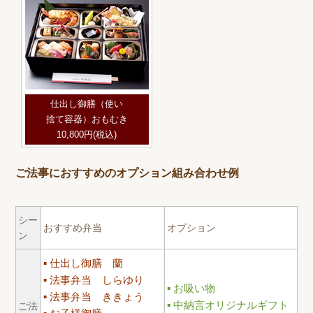
仕出し御膳（使い
捨て容器）おもむき
10,800円(税込)
ご法事におすすめのオプション組み合わせ例
シー
おすすめ弁当
オプション
ン
仕出し御膳 蘭
法事弁当 しらゆり
お吸い物
法事弁当 ききょう
中納言オリジナルギフト
ご法