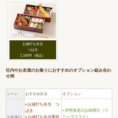
お値打ち弁当
つばき
2,160円（税込）
社内やお友達のお集りにおすすめのオプション組み合わ
せ例
シーン
おすすめ弁当
オプション
お値打ち弁当 つ
伊勢海老のお味噌汁（フ
ばき
リーズドライ）
お値打ち弁当季節
お友達の