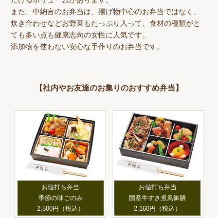
また、中納言のお弁当は、揚げ物中心のお弁当ではなく、
炊き合わせなどお野菜もたっぷり入って、食材の種類がと
ても多い点も健康志向の女性に人気です。
添加物を使わない安心な手作りのお弁当です。
【社内やお友達のお集りのおすすめ弁当】
お値打ち弁当
お値打ち弁当
季節の味ごのみ
国産牛すき煮風御膳
2,500円（税込）
2,160円（税込）