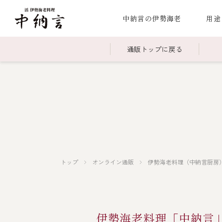
中納言の伊勢海老
用途
通販トップに戻る
～￥2,999
全商品一覧
￥3,0
冷凍
￥15,000～￥19,999
伊勢海老料理一覧
￥20,
季節
伊勢海老
お造り（お刺身）
焼物
蒸し
ボイル伊勢海
トップ
オンライン通販
伊勢海老料理（中納言厨房
海鮮鍋
スープ・スープカレー
伊勢海老料理（中納言厨房）
伊勢海老料理「中納言