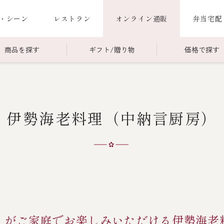
・シーン
レストラン
オンライン通販
弁当宅配
商品を探す
ギフト/贈り物
価格で探す
00～￥4,999
商品一覧
￥5,000～￥9,999
冷蔵商品一覧
伊勢海老料理（中納言厨房）
000～
限定商品
ご利用ガイド
ごちそう重
老
ごちそう重
還暦重
誕生日重
お食い初め重
）
海鮮ＢＢＱ
お味噌汁
」がご家庭でお楽しみいただける伊勢海老
お弁当（冷凍）