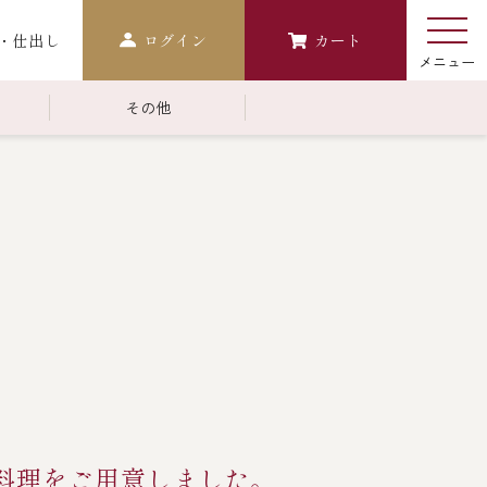
・仕出し
ログイン
カート
その他
￥10,000～￥14,999
常温商品一覧
検索
おせち
生おせち
おせち冷凍
調味料
レストラン商品
中納言
鉄板焼ひかり
料理をご用意しました。