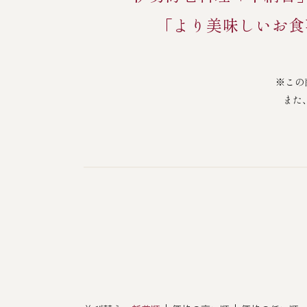
「より美味しいお食
その他
※この
また