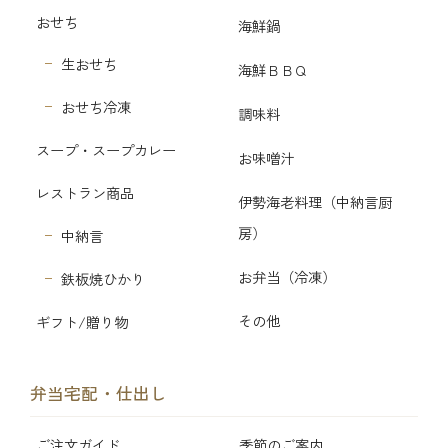
おせち
海鮮鍋
生おせち
海鮮ＢＢＱ
おせち冷凍
調味料
スープ・スープカレー
お味噌汁
レストラン商品
伊勢海老料理（中納言厨
房）
中納言
お弁当（冷凍）
鉄板焼ひかり
その他
ギフト/贈り物
弁当宅配・仕出し
ご注文ガイド
季節のご案内