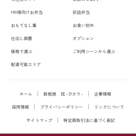
MR様向けお弁当
折詰弁当
おもてなし重
お食い初め
仕出し御膳
オプション
価格で選ぶ
ご利用シーンから選ぶ
配達可能エリア
ホーム
鉄板焼 炫 -ひかり-
企業情報
採用情報
プライバシーポリシー
リンクについて
サイトマップ
特定商取引法に基づく表記
素 材
調 理
おもてなし
歴 史
名物料理