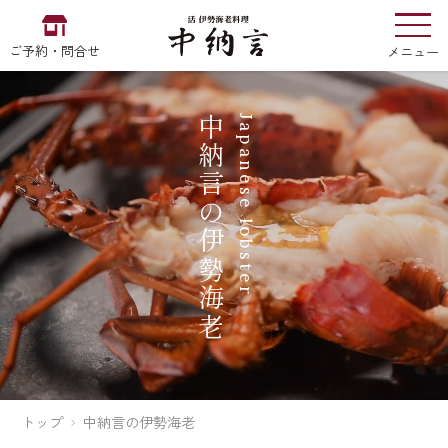
ご予約・問合せ
メニュー
中納言の伊勢海老
Japanese lobster
お食い初め
中納言
の
EN
中文
한국어
中納言の伊勢海老
伊勢海老のサラダ、中納言風
職人が豪快に蒸しあげた伊勢海老を大
用途・シーン
トップ
中納言の伊勢海老
きめにカットすることで、弾力のある