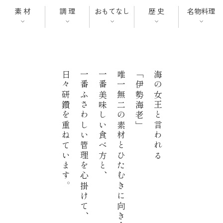
伊勢海老の身をお楽しみいただけま
レストラン
素 材
調 理
おもてなし
歴 史
名物料理
す。新鮮なお野菜とともに伊勢海老の
姿をそのまま盛り付けることで豪華に
オンライン通販
テーブルを彩るひと皿になっていま
す。伊勢海老はもちろん、どんなお野
ご結婚式 1.5次会・
日々研鑽を重ねています。
一番ふさわしい管理を心掛けて、
一番美味しい食べ方と、
唯一無二の素材とひたむきに向き合い、
「伊勢海老」
海の女王と言われる
弁当宅配・仕出し
(造り/焼物/蒸し/ボイル伊勢海老)
二次会
菜にも合う自家製タルタルソースと特
製ドレッシングで楽しむ伊勢海老のサ
(ごちそう重/誕生日重/還暦重/お食い初め重)
ラダです。
鉄板焼 ひかり
サイトマップ
(生おせち/おせち冷凍)
製薬会社・MR
採用情報
企業情報
ご意見・お問合せ
プライバシーポリシー
取引先エントリー