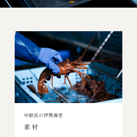
中納言の伊勢海老
素 材