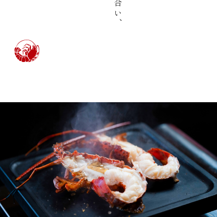
(中納言/鉄板焼ひかり)
（中納言厨房）