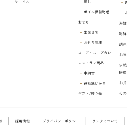
サービス
蒸し
ボイル伊勢海老
おせち
海鮮
生おせち
海鮮
おせち冷凍
調味
スープ・スープカレー
お味
レストラン商品
伊勢
厨房
中納言
お弁
鉄板焼ひかり
その
ギフト/贈り物
報
採用情報
プライバシーポリシー
リンクについて