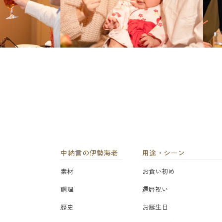
中納言の伊勢海老
用途・シーン
素材
お食い初め
調理
還暦祝い
歴史
お誕生日