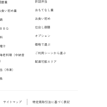
折詰弁当
還暦重
おもてなし重
お食い初め重
お食い初め
鍋
仕出し御膳
ＢＢＱ
オプション
料
価格で選ぶ
噌汁
ご利用シーンから選ぶ
海老料理（中納言
）
配達可能エリア
当（冷凍）
他
サイトマップ
特定商取引法に基づく表記