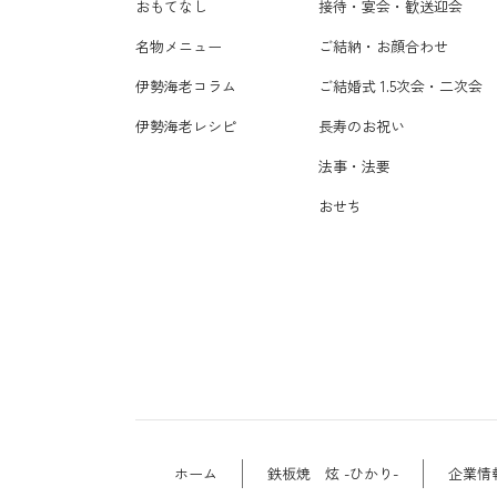
おもてなし
接待・宴会・歓送迎会
名物メニュー
ご結納・お顔合わせ
伊勢海老コラム
ご結婚式 1.5次会・二次会
伊勢海老レシピ
長寿のお祝い
法事・法要
おせち
ホーム
鉄板焼 炫 -ひかり-
企業情