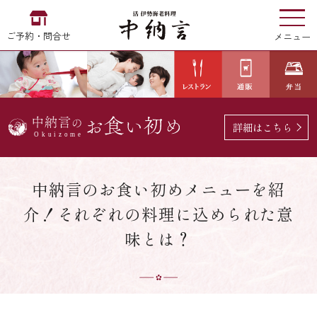
ご予約・問合せ
メニュー
お食い初め
中納言
の
詳細はこちら
EN
中文
한국어
中納言のお食い初めメニューを紹
介！それぞれの料理に込められた意
中納言の伊勢海老
味とは？
用途・シーン