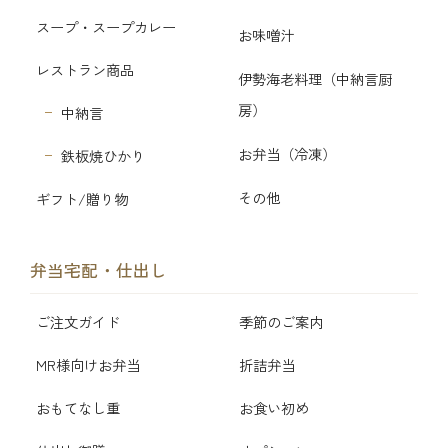
スープ・スープカレー
お味噌汁
レストラン商品
伊勢海老料理（中納言厨
房）
中納言
お弁当（冷凍）
鉄板焼ひかり
その他
ギフト/贈り物
弁当宅配・仕出し
ご注文ガイド
季節のご案内
MR様向けお弁当
折詰弁当
おもてなし重
お食い初め