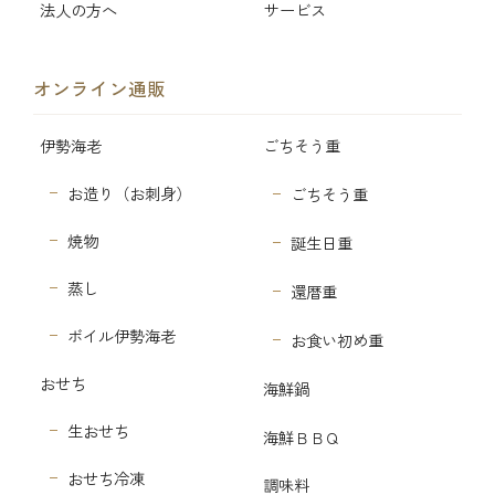
法人の方へ
サービス
オンライン通販
伊勢海老
ごちそう重
お造り（お刺身）
ごちそう重
焼物
誕生日重
蒸し
還暦重
ボイル伊勢海老
お食い初め重
おせち
海鮮鍋
生おせち
海鮮ＢＢＱ
おせち冷凍
調味料