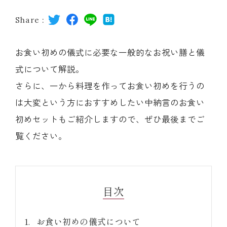
レストラン
Share :
オンライン通販
お食い初めの儀式に必要な一般的なお祝い膳と儀
式について解説。
ご結婚式 1.5次会・
弁当宅配・仕出し
さらに、一から料理を作ってお食い初めを行うの
(造り/焼物/蒸し/ボイル伊勢海老)
二次会
は大変という方におすすめしたい中納言のお食い
初めセットもご紹介しますので、ぜひ最後までご
(ごちそう重/誕生日重/還暦重/お食い初め重)
鉄板焼 ひかり
サイトマップ
覧ください。
(生おせち/おせち冷凍)
製薬会社・MR
採用情報
目次
企業情報
ご意見・お問合せ
お食い初めの儀式について
プライバシーポリシー
取引先エントリー