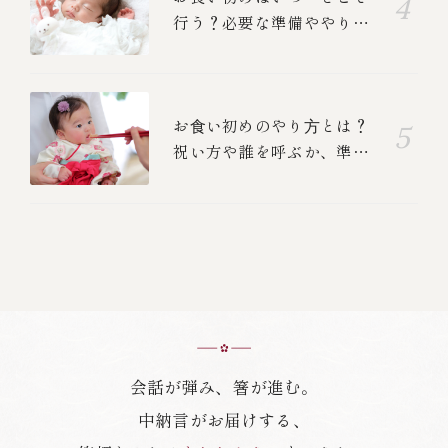
行う？必要な準備ややり
方、中納言のお食い初めメ
ニューも紹介します
お⾷い初めのやり⽅とは？
祝い方や誰を呼ぶか、準
備、食べる順番を紹介しま
す
会話が弾み、箸が進む。
中納言がお届けする、