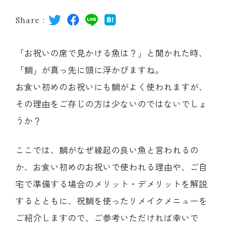
レストラン
Share :
オンライン通販
「お祝いの席で見かける魚は？」と聞かれた時、
「鯛」が真っ先に頭に浮かびますね。
ご結婚式 1.5次会・
弁当宅配・仕出し
お食い初めのお祝いにも鯛がよく使われますが、
(造り/焼物/蒸し/ボイル伊勢海老)
二次会
その理由をご存じの方は少ないのではないでしょ
うか？
(ごちそう重/誕生日重/還暦重/お食い初め重)
鉄板焼 ひかり
サイトマップ
ここでは、鯛がなぜ縁起の良い魚と言われるの
(生おせち/おせち冷凍)
製薬会社・MR
採用情報
か、お食い初めのお祝いで使われる理由や、ご自
宅で準備する場合のメリット・デメリットを解説
企業情報
ご意見・お問合せ
するとともに、祝鯛を使ったリメイクメニューを
ご紹介しますので、ご参考いただければ幸いで
プライバシーポリシー
取引先エントリー