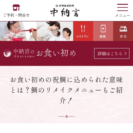
ご予約・問合せ
メニュー
お食い初め
中納言
の
詳細はこちら
EN
中文
한국어
お食い初めの祝鯛に込められた意味
とは？鯛のリメイクメニューもご紹
中納言の伊勢海老
介！
用途・シーン