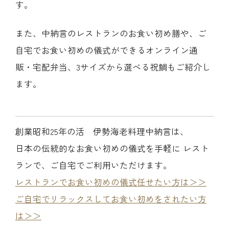
す。
また、中納言のレストランのお食い初め膳や、ご
自宅でお食い初めの儀式ができるオンライン通
販・宅配弁当、3サイズから選べる祝鯛もご紹介し
(中納言/鉄板焼ひかり)
ます。
（中納言厨房）
創業昭和25年の活 伊勢海老料理中納言は、
日本の伝統的なお食い初めの儀式を手軽に レスト
ランで、ご自宅でご利用いただけます。
レストランでお食い初めの儀式任せたい方は＞＞
ご自宅でリラックスしてお食い初めをされたい方
は＞＞