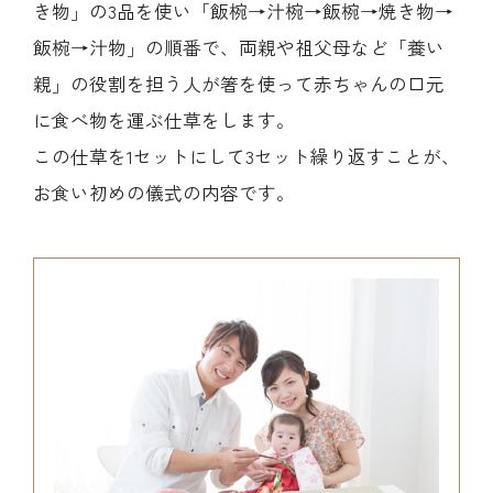
き物」の3品を使い「飯椀→汁椀→飯椀→焼き物→
飯椀→汁物」の順番で、両親や祖父母など「養い
親」の役割を担う人が箸を使って赤ちゃんの口元
に食べ物を運ぶ仕草をします。
この仕草を1セットにして3セット繰り返すことが、
お食い初めの儀式の内容です。