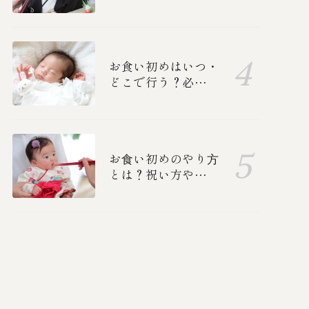
子・男の子別の衣装
と、ご両親の正装を
紹介！
お食い初めはいつ・
どこで行う？必要な
準備ややり方、中納
言のお食い初めメニ
ューも紹介します
お⾷い初めのやり⽅
とは？祝い方や誰を
呼ぶか、準備、食べ
る順番を紹介します