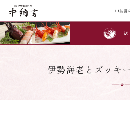
中納言
伊勢海老とズッキ