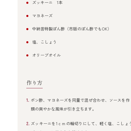
ズッキーニ 1本
マヨネーズ
中納言特製ぽん酢（市販のぽん酢でもOK）
塩、こしょう
オリーブオイル
作り方
ポン酢、マヨネーズを同量で混ぜ合わせ、ソースを作
類の爽やかな風味が引き立ちます。
ズッキーニを1ｃｍの輪切りにして、軽く塩、こしょ