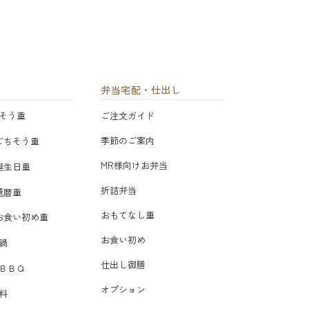
弁当宅配・仕出し
そう重
ご注文ガイド
季節のご案内
ごちそう重
MR様向けお弁当
誕生日重
折詰弁当
還暦重
おもてなし重
お食い初め重
お食い初め
鍋
仕出し御膳
ＢＢＱ
オプション
料