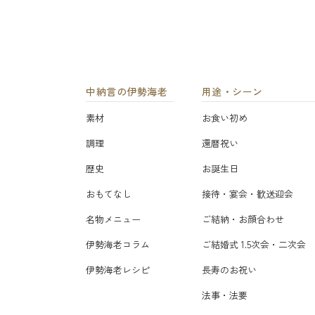
中納言の伊勢海老
用途・シーン
素材
お食い初め
調理
還暦祝い
歴史
お誕生日
おもてなし
接待・宴会・歓送迎会
名物メニュー
ご結納・お顔合わせ
伊勢海老コラム
ご結婚式 1.5次会・二次会
伊勢海老レシピ
長寿のお祝い
法事・法要