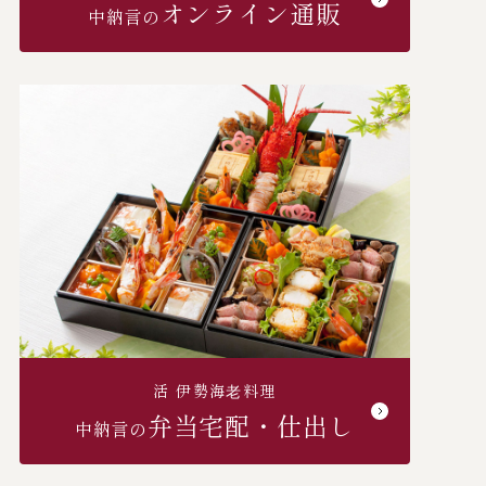
オンライン通販
中納言の
活 伊勢海⽼料理
弁当宅配・仕出し
中納言の