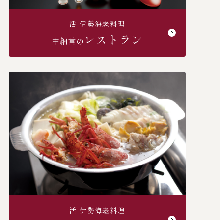
活 伊勢海⽼料理
レストラン
中納言の
活 伊勢海⽼料理