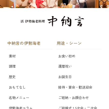
中納言の伊勢海老
用途・シーン
素材
お食い初め
調理
還暦祝い
歴史
お誕生日
おもてなし
接待・宴会・歓送迎会
名物メニュー
ご結納・お顔合わせ
伊勢海老コラム
ご結婚式 1.5次会・二次会