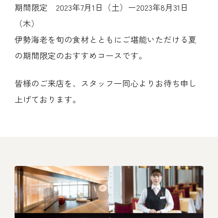
期間限定 2023年7月1日（土）ー2023年8月31日
レストラン
（木）
伊勢海老を旬の食材とともにご堪能いただける夏
オンライン通販
の期間限定のおすすめコースです。
ご結婚式 1.5次会・
弁当宅配・仕出し
(造り/焼物/蒸し/ボイル伊勢海老)
皆様のご来店を、スタッフ一同心よりお待ち申し
二次会
上げております。
(ごちそう重/誕生日重/還暦重/お食い初め重)
鉄板焼 ひかり
サイトマップ
(生おせち/おせち冷凍)
製薬会社・MR
採用情報
企業情報
ご意見・お問合せ
プライバシーポリシー
取引先エントリー