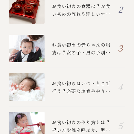
お食い初めの食器は？お食
い初めの流れや詳しいマナ
ーについて
お食い初めの赤ちゃんの服
装は？女の子・男の子別の
衣装と、ご両親の正装を紹
介！
お食い初めはいつ・どこで
行う？必要な準備ややり
方、中納言のお食い初めメ
ニューも紹介します
お⾷い初めのやり⽅とは？
祝い方や誰を呼ぶか、準