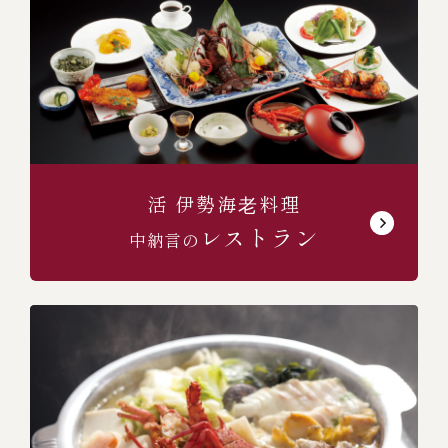
(中納言/鉄板焼ひかり)
活 伊勢海⽼料理
（中納言厨房）
レストラン
中納言の