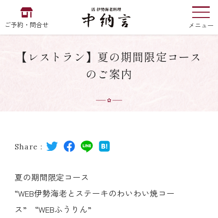
ご予約・問合せ
メニュー
【レストラン】夏の期間限定コース
お食い初め
中納言
の
のご案内
EN
中文
한국어
Share :
中納言の伊勢海老
夏の期間限定コース
“WEB伊勢海老とステーキのわいわい焼コー
用途・シーン
ス” “WEBふうりん”