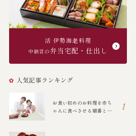
活 伊勢海⽼料理
弁当宅配・仕出し
中納言の
人気記事ランキング
お食い初めのお料理を赤ち
ゃんに食べさせる順番と
は？