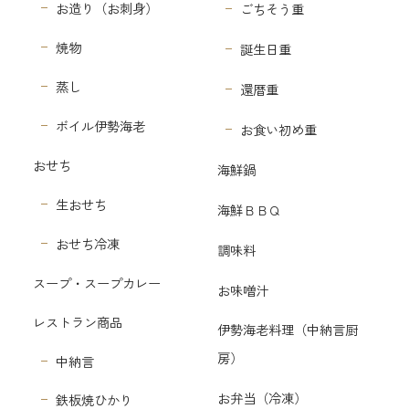
お造り（お刺身）
ごちそう重
焼物
誕生日重
蒸し
還暦重
ボイル伊勢海老
お食い初め重
おせち
海鮮鍋
生おせち
海鮮ＢＢＱ
おせち冷凍
調味料
スープ・スープカレー
お味噌汁
レストラン商品
伊勢海老料理（中納言厨
房）
中納言
お弁当（冷凍）
鉄板焼ひかり