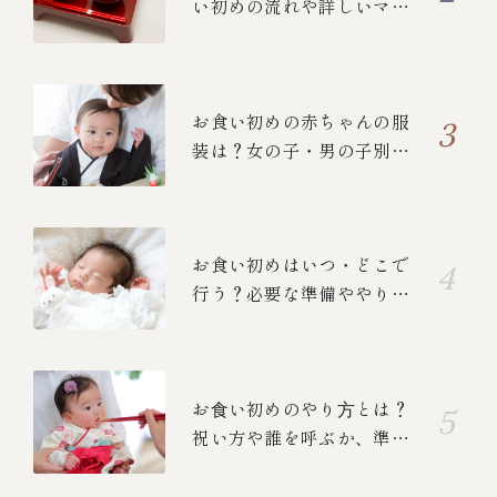
い初めの流れや詳しいマナ
ーについて
お食い初めの赤ちゃんの服
装は？女の子・男の子別の
衣装と、ご両親の正装を紹
介！
お食い初めはいつ・どこで
行う？必要な準備ややり
方、中納言のお食い初めメ
ニューも紹介します
お⾷い初めのやり⽅とは？
祝い方や誰を呼ぶか、準
備、食べる順番を紹介しま
す