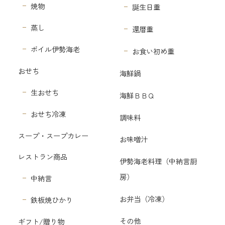
焼物
誕生日重
蒸し
還暦重
ボイル伊勢海老
お食い初め重
おせち
海鮮鍋
生おせち
海鮮ＢＢＱ
おせち冷凍
調味料
スープ・スープカレー
お味噌汁
レストラン商品
伊勢海老料理（中納言厨
房）
中納言
お弁当（冷凍）
鉄板焼ひかり
その他
ギフト/贈り物