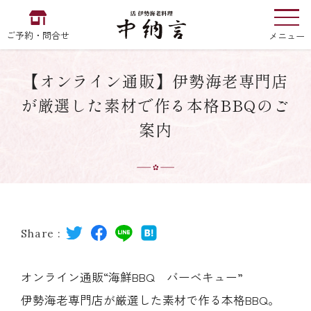
ご予約・問合せ
メニュー
【オンライン通販】伊勢海老専門店
お食い初め
中納言
の
が厳選した素材で作る本格BBQのご
案内
EN
中文
한국어
中納言の伊勢海老
Share :
用途・シーン
オンライン通販“海鮮BBQ バーベキュー”
伊勢海老専門店が厳選した素材で作る本格BBQ。