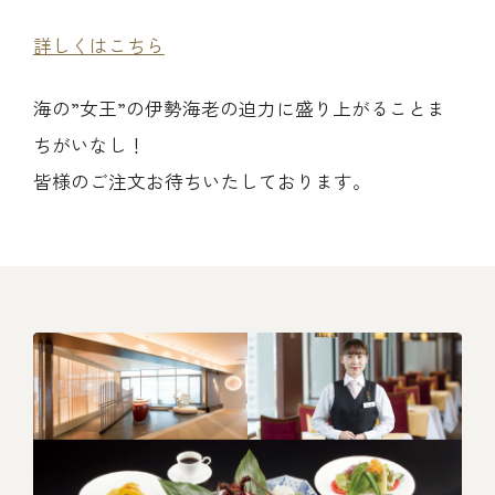
レストラン
詳しくはこちら
オンライン通販
海の”女王”の伊勢海老の迫力に盛り上がることま
ちがいなし！
ご結婚式 1.5次会・
皆様のご注文お待ちいたしております。
弁当宅配・仕出し
(造り/焼物/蒸し/ボイル伊勢海老)
二次会
(ごちそう重/誕生日重/還暦重/お食い初め重)
鉄板焼 ひかり
サイトマップ
(生おせち/おせち冷凍)
製薬会社・MR
採用情報
企業情報
ご意見・お問合せ
プライバシーポリシー
取引先エントリー