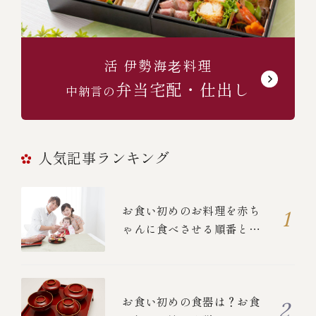
活 伊勢海⽼料理
弁当宅配・仕出し
中納言の
人気記事ランキング
お食い初めのお料理を赤ち
ゃんに食べさせる順番と
は？
お食い初めの食器は？お食