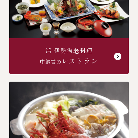
(中納言/鉄板焼ひかり)
活 伊勢海⽼料理
レストラン
中納言の
（中納言厨房）