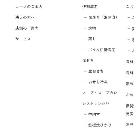
コースのご案内
伊勢海老
ごち
法人の方へ
お造り（お刺身）
店舗のご案内
焼物
サービス
蒸し
ボイル伊勢海老
おせち
海鮮
生おせち
海鮮
おせち冷凍
調味
スープ・スープカレー
お味
レストラン商品
伊勢
厨房
中納言
お弁
鉄板焼ひかり