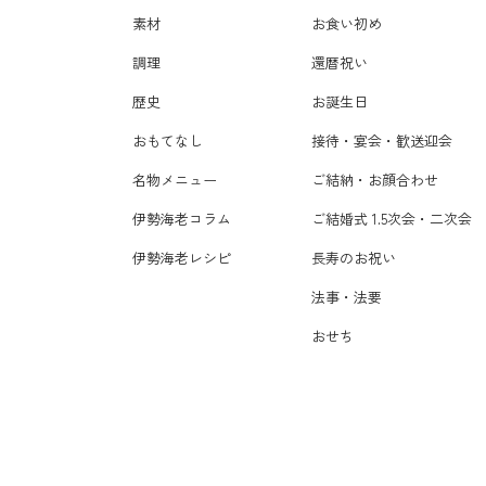
素材
お食い初め
調理
還暦祝い
歴史
お誕生日
おもてなし
接待・宴会・歓送迎会
名物メニュー
ご結納・お顔合わせ
伊勢海老コラム
ご結婚式 1.5次会・二次会
伊勢海老レシピ
長寿のお祝い
法事・法要
おせち