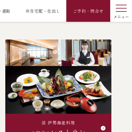
ン通販
弁当宅配・仕出し
ご予約・問合せ
活 伊勢海⽼料理