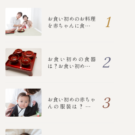
お食い初めのお料理
を赤ちゃんに食べさ
せる順番とは？
お食い初めの食器
は？お食い初めの流
れや詳しいマナーに
ついて
お食い初めの赤ちゃ
んの服装は？女の
子・男の子別の衣装
と、ご両親の正装を
紹介！