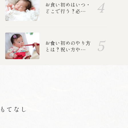
お食い初めはいつ・
どこで行う？必要な
準備ややり方、中納
言のお食い初めメニ
ューも紹介します
お⾷い初めのやり⽅
とは？祝い方や誰を
呼ぶか、準備、食べ
る順番を紹介します
もてなし