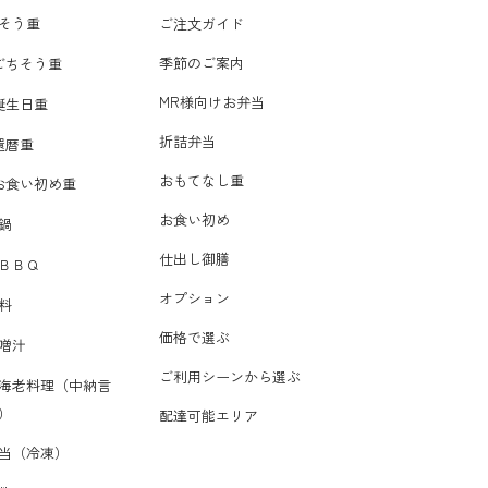
そう重
ご注文ガイド
季節のご案内
ごちそう重
MR様向けお弁当
誕生日重
折詰弁当
還暦重
おもてなし重
お食い初め重
お食い初め
鍋
仕出し御膳
ＢＢＱ
オプション
料
価格で選ぶ
噌汁
ご利用シーンから選ぶ
海老料理（中納言
）
配達可能エリア
当（冷凍）