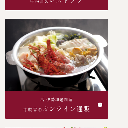
レストラン
中納言の
活 伊勢海⽼料理
オンライン通販
中納言の