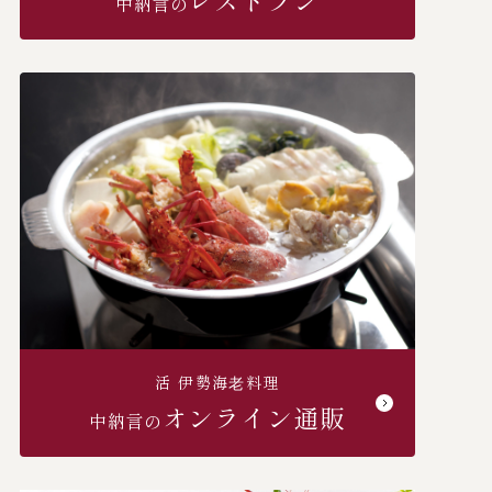
レストラン
中納言の
活 伊勢海⽼料理
オンライン通販
中納言の