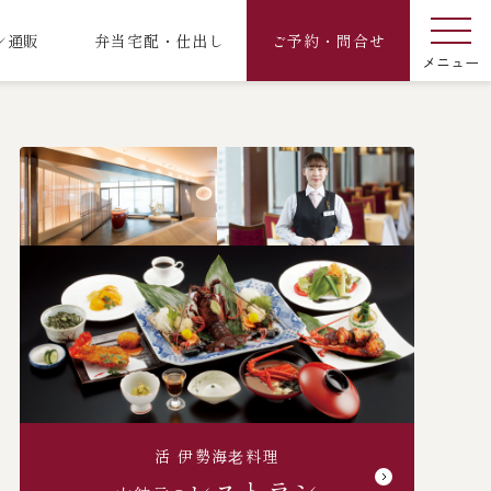
ン通販
弁当宅配・仕出し
ご予約・問合せ
活 伊勢海⽼料理