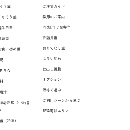
そう重
ご注文ガイド
季節のご案内
ごちそう重
MR様向けお弁当
誕生日重
折詰弁当
還暦重
おもてなし重
お食い初め重
お食い初め
鍋
仕出し御膳
ＢＢＱ
オプション
料
価格で選ぶ
噌汁
ご利用シーンから選ぶ
海老料理（中納言
）
配達可能エリア
当（冷凍）