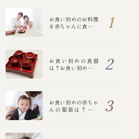
お食い初めのお料理
を赤ちゃんに食べさ
せる順番とは？
お食い初めの食器
は？お食い初めの流
れや詳しいマナーに
ついて
お食い初めの赤ちゃ
んの服装は？女の
子・男の子別の衣装
と、ご両親の正装を
紹介！