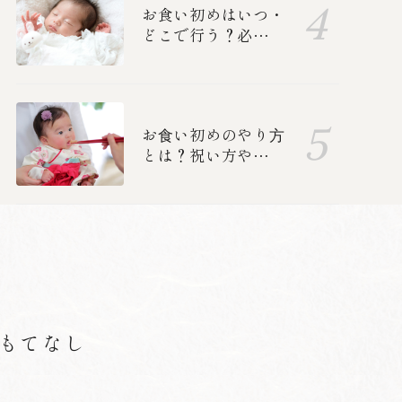
お食い初めはいつ・
どこで行う？必要な
準備ややり方、中納
言のお食い初めメニ
ューも紹介します
お⾷い初めのやり⽅
とは？祝い方や誰を
呼ぶか、準備、食べ
る順番を紹介します
もてなし