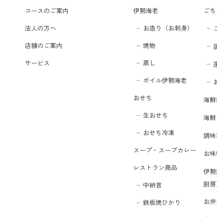
コースのご案内
伊勢海老
ごち
法人の方へ
お造り（お刺身）
店舗のご案内
焼物
サービス
蒸し
ボイル伊勢海老
おせち
海鮮
生おせち
海鮮
おせち冷凍
調味
スープ・スープカレー
お味
レストラン商品
伊勢
厨房
中納言
お弁
鉄板焼ひかり