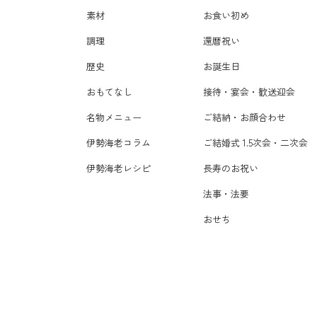
素材
お食い初め
調理
還暦祝い
歴史
お誕生日
おもてなし
接待・宴会・歓送迎会
名物メニュー
ご結納・お顔合わせ
伊勢海老コラム
ご結婚式 1.5次会・二次会
伊勢海老レシピ
長寿のお祝い
法事・法要
おせち