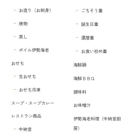
お造り（お刺身）
ごちそう重
焼物
誕生日重
蒸し
還暦重
ボイル伊勢海老
お食い初め重
おせち
海鮮鍋
生おせち
海鮮ＢＢＱ
おせち冷凍
調味料
スープ・スープカレー
お味噌汁
レストラン商品
伊勢海老料理（中納言厨
房）
中納言