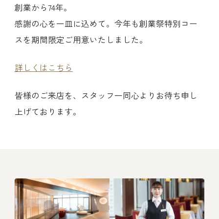
創業から74年。
レストラン
感謝の心を一皿に込めて。今年も創業祭特別コー
スを期間限定ご用意いたしました。
オンライン通販
詳しくはこちら
ご結婚式 1.5次会・
弁当宅配・仕出し
(造り/焼物/蒸し/ボイル伊勢海老)
二次会
皆様のご来店を、スタッフ一同心よりお待ち申し
上げております。
(ごちそう重/誕生日重/還暦重/お食い初め重)
鉄板焼 ひかり
サイトマップ
(生おせち/おせち冷凍)
製薬会社・MR
採用情報
企業情報
ご意見・お問合せ
プライバシーポリシー
取引先エントリー