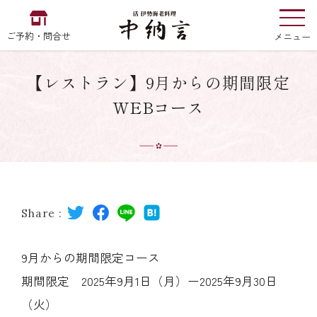
ご予約・問合せ
メニュー
【レストラン】9月からの期間限定
お食い初め
中納言
の
WEBコース
EN
中文
한국어
Share :
中納言の伊勢海老
9月からの期間限定コース
期間限定 2025年9月1日（月）ー2025年9月30日
用途・シーン
（火）