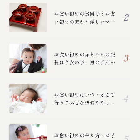
お食い初めの食器は？お食
い初めの流れや詳しいマナ
ーについて
お食い初めの赤ちゃんの服
装は？女の子・男の子別の
衣装と、ご両親の正装を紹
介！
お食い初めはいつ・どこで
行う？必要な準備ややり
方、中納言のお食い初めメ
ニューも紹介します
お⾷い初めのやり⽅とは？