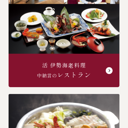
(中納言/鉄板焼ひかり)
（中納言厨房）
活 伊勢海⽼料理
レストラン
中納言の