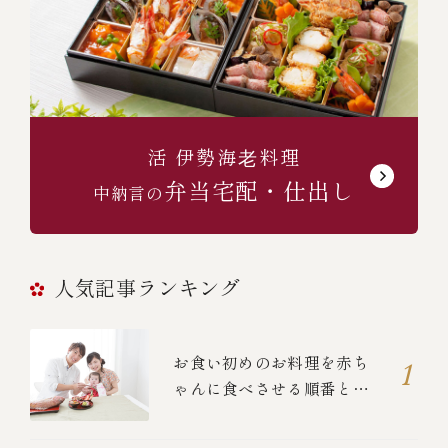
活 伊勢海⽼料理
弁当宅配・仕出し
中納言の
人気記事ランキング
お食い初めのお料理を赤ち
ゃんに食べさせる順番と
は？