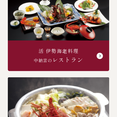
(中納言/鉄板焼ひかり)
活 伊勢海⽼料理
（中納言厨房）
レストラン
中納言の