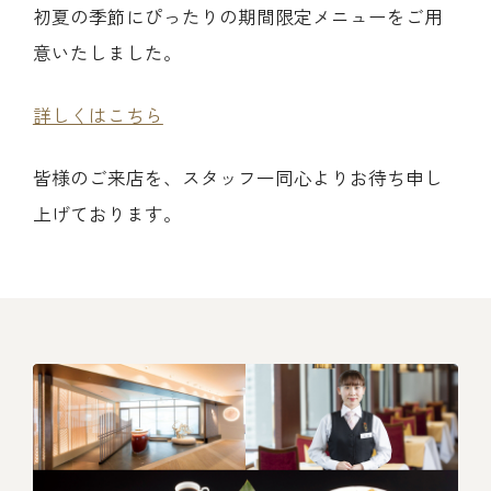
初夏の季節にぴったりの期間限定メニューをご用
レストラン
意いたしました。
オンライン通販
詳しくはこちら
ご結婚式 1.5次会・
皆様のご来店を、スタッフ一同心よりお待ち申し
弁当宅配・仕出し
(造り/焼物/蒸し/ボイル伊勢海老)
二次会
上げております。
(ごちそう重/誕生日重/還暦重/お食い初め重)
鉄板焼 ひかり
サイトマップ
(生おせち/おせち冷凍)
製薬会社・MR
採用情報
企業情報
ご意見・お問合せ
プライバシーポリシー
取引先エントリー