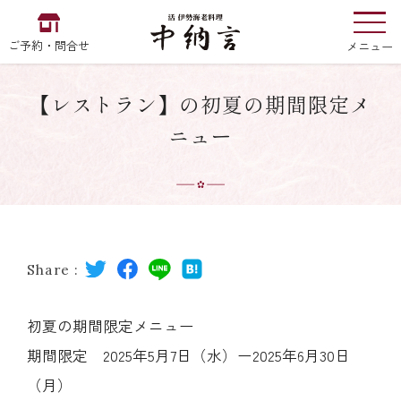
ご予約・問合せ
メニュー
【レストラン】の初夏の期間限定メ
お食い初め
中納言
の
ニュー
EN
中文
한국어
Share :
中納言の伊勢海老
初夏の期間限定メニュー
期間限定 2025年5月7日（水）ー2025年6月30日
用途・シーン
（月）