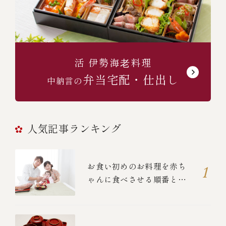
活 伊勢海⽼料理
弁当宅配・仕出し
中納言の
人気記事ランキング
お食い初めのお料理を赤ち
ゃんに食べさせる順番と
は？