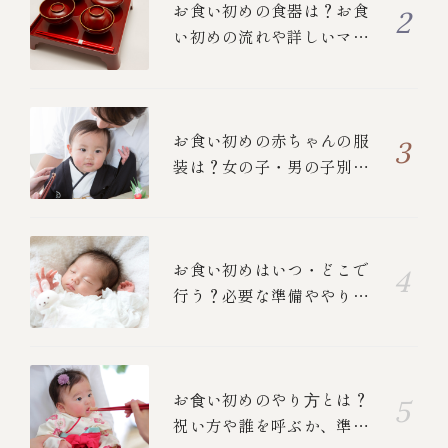
お食い初めの食器は？お食
い初めの流れや詳しいマナ
ーについて
お食い初めの赤ちゃんの服
装は？女の子・男の子別の
衣装と、ご両親の正装を紹
介！
お食い初めはいつ・どこで
行う？必要な準備ややり
方、中納言のお食い初めメ
ニューも紹介します
お⾷い初めのやり⽅とは？
祝い方や誰を呼ぶか、準