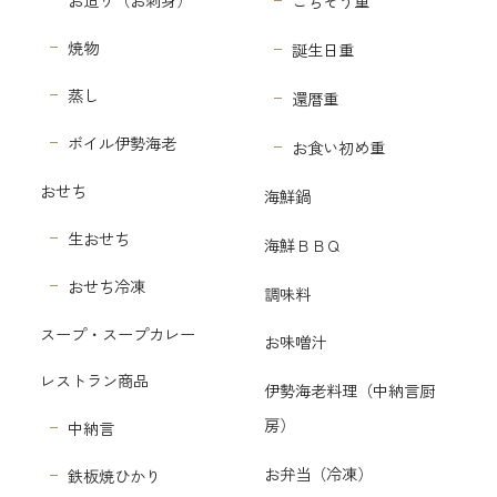
ごちそう重
焼物
誕生日重
蒸し
還暦重
ボイル伊勢海老
お食い初め重
おせち
海鮮鍋
生おせち
海鮮ＢＢＱ
おせち冷凍
調味料
スープ・スープカレー
お味噌汁
レストラン商品
伊勢海老料理（中納言厨
房）
中納言
お弁当（冷凍）
鉄板焼ひかり