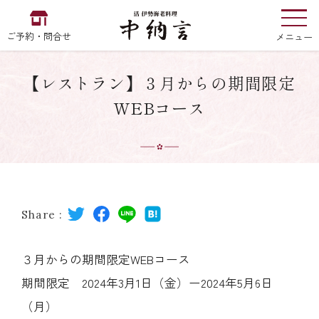
ご予約・問合せ
メニュー
【レストラン】３月からの期間限定
お食い初め
中納言
の
WEBコース
EN
中文
한국어
Share :
中納言の伊勢海老
３月からの期間限定WEBコース
期間限定 2024年3月1日（金）ー2024年5月6日
用途・シーン
（月）