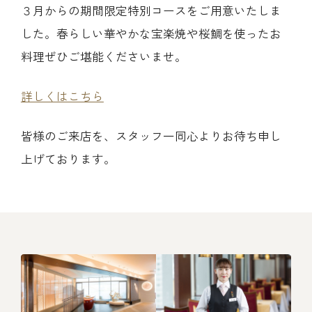
３月からの期間限定特別コースをご用意いたしま
レストラン
した。春らしい華やかな宝楽焼や桜鯛を使ったお
料理ぜひご堪能くださいませ。
オンライン通販
詳しくはこちら
ご結婚式 1.5次会・
弁当宅配・仕出し
(造り/焼物/蒸し/ボイル伊勢海老)
二次会
皆様のご来店を、スタッフ一同心よりお待ち申し
上げております。
(ごちそう重/誕生日重/還暦重/お食い初め重)
鉄板焼 ひかり
サイトマップ
(生おせち/おせち冷凍)
製薬会社・MR
採用情報
企業情報
ご意見・お問合せ
プライバシーポリシー
取引先エントリー