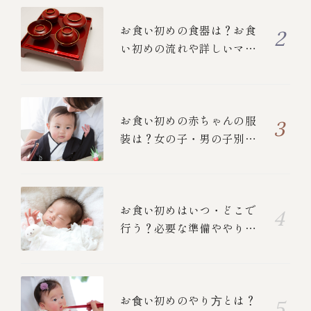
お食い初めの食器は？お食
い初めの流れや詳しいマナ
ーについて
お食い初めの赤ちゃんの服
装は？女の子・男の子別の
衣装と、ご両親の正装を紹
介！
お食い初めはいつ・どこで
行う？必要な準備ややり
方、中納言のお食い初めメ
ニューも紹介します
お⾷い初めのやり⽅とは？