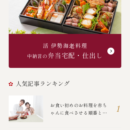
活 伊勢海⽼料理
弁当宅配・仕出し
中納言の
人気記事ランキング
お食い初めのお料理を赤ち
ゃんに食べさせる順番と
は？