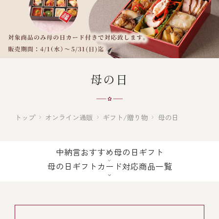
オンライン通販
焼物
ごちそう重
全ての商品を見る
海鮮鍋
ご結婚式 1.5次会・
弁当宅配・仕出し
(造り/焼物/蒸し/ボイル伊勢海老)
二次会
蒸し
還暦重
生おせち
海鮮ＢＢＱ
母の日
ボイル伊勢海老
(ごちそう重/誕生日重/還暦重/お食い初め重)
誕生日重
おせち冷凍
調味料
鉄板焼 ひかり
サイトマップ
お食い初め重
(生おせち/おせち冷凍)
トップ
オンライン通販
ギフト/贈り物
母の日
製薬会社・MR
採用情報
スープ・スープカレー
企業情報
ご意見・お問合せ
中納言おすすめ母の日ギフト
お味噌汁
母の日ギフトカード対応商品一覧
プライバシーポリシー
取引先エントリー
レストラン商品
全ての商品を見る