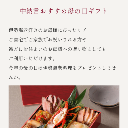
中納言おすすめ母の日ギフト
冷蔵商品一覧
伊勢海老好きのお母様にぴったり！
常温商品一覧
ご自宅でご家族でお祝いされる方や
遠方にお住まいのお母様への贈り物としても
伊勢海老料理一覧
ご利用いただけます。
今年の母の日は伊勢海老料理をプレゼントしませ
季節限定商品
んか。
ご利用ガイド