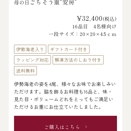
ごちそう重“安房”
母の日
¥32,400
(税込)
16品目 4名様向け
一段サイズ：20×20×4.5ｃｍ
伊勢海老入り
ギフトカード付き
ラッピング対応
解凍方法のしおり付き
送料無料
伊勢海老の姿を4尾、様々なお味でお楽しみい
ただけます。脇を飾るお料理も16品と、味・
見た目・ボリュームどれをとってもご満足い
ただけるお重にお仕立ていたしました。
ご購入はこちら