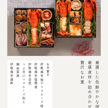
贅沢なお重
厳選食材を詰め合わせた
伊勢海老蒲鉾
鯛南蛮漬
つぶ貝のマヨネーズ和え
伊勢海老姿蒸
伊勢海老塩麹漬
伊勢海老柚子マヨネーズ焼
お品書き