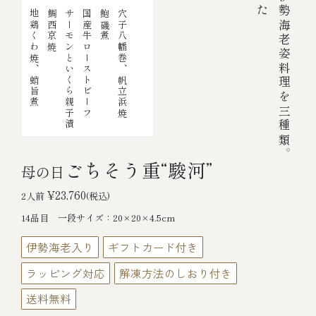
厳選した色鮮やかな伊勢海老姿料理を三種類。
地鶏くわ焼、蛸旨煮
鯛西京焼
サーモンといくら親子漬
国産牛ローストビーフ
鮑磯煮
穴子八幡巻、帆立浜焼
ごちそう重“駿河”
母の日
¥23,760
2人前
(税込)
14品目 一段サイズ：20×20×4.5cm
伊勢海老入り
ギフトカード付き
ラッピング対応
解凍方法のしおり付き
送料無料