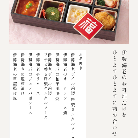
ひとますひとますに詰め合わせ
伊勢海老のお料理だけを
伊勢海老の甲羅揚げ風
伊勢海老の塩麹漬け
伊勢海老のジェノバ風ソース
伊勢海老チリソース
ワサビ香る特製タルタルソース
伊勢海老ボイル冷製
伊勢海老の柚子風味焼
伊勢海老のオーロラソース焼
伊勢海老ボイル冷製 特製タルタルソース
お品書き