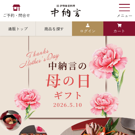
ご予約・問合せ
メニュー
通販トップ
商品を探す
ログイン
カート
お食い初め
中納言
の
検索
中納言の伊勢海老
カテゴリから探す
全ての商品を見る
伊勢海老
用途・シーン
全ての商品を見る
ごちそう重
レストラン
お造り（お刺身）
全ての商品を見る
おせち