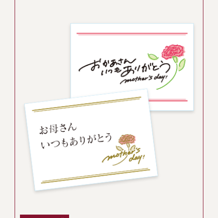
伊勢海老料理（中納言厨房）
鉄板焼ひかり
お弁当（冷凍）
(中納言/鉄板焼ひかり)
中納言
その他
（中納言厨房）
ギフト/贈り物
価格で探す
～￥2,999
￥3,000～￥4,999