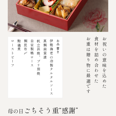
お重は贈り物に最適です
食材を詰め合わせた
お祝いの意味を込めた
ローストビーフ
鮑磯煮
鯛昆布〆
自家製鴨ロース
帆立浜焼、ブリ照焼
真鯛南蛮漬
伊勢海老の冷製タルタルソース
お品書き
ごちそう重“感謝”
母の日