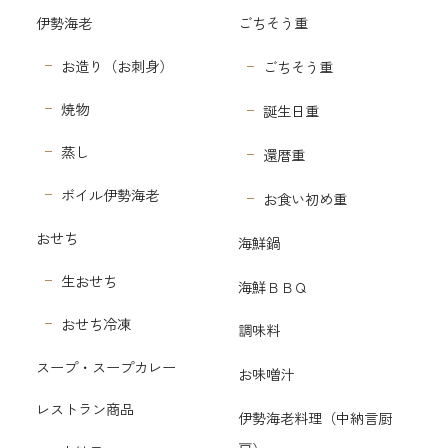
伊勢海老
ごちそう重
お造り（お刺身）
ごちそう重
焼物
誕生日重
蒸し
還暦重
ボイル伊勢海老
お食い初め重
おせち
海鮮鍋
生おせち
海鮮ＢＢＱ
おせち冷凍
調味料
スープ・スープカレー
お味噌汁
レストラン商品
伊勢海老料理（中納言厨