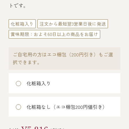
伊勢海老料理（中納言厨房）
トです。
鉄板焼ひかり
お弁当（冷凍）
(中納言/鉄板焼ひかり)
化粧箱入り
注文から最短翌3営業日後に発送
中納言
賞味期限：およそ60日以上の商品をお届け
その他
（中納言厨房）
ご自宅用の方はエコ梱包（200円引き）もご選
ギフト/贈り物
択できます。
価格で探す
化粧箱入り
～￥2,999
化粧箱なし（エコ梱包200円値引き）
￥3,000～￥4,999