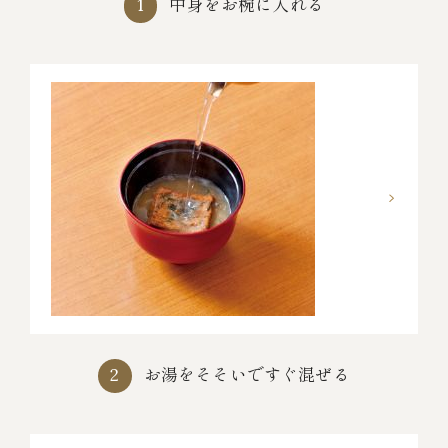
中身をお椀に入れる
1
お湯をそそいですぐ混ぜる
2