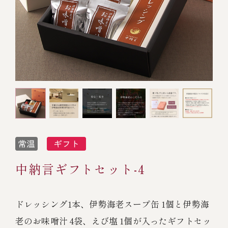
オンライン通販
焼物
ごちそう重
全ての商品を見る
海鮮鍋
ご結婚式 1.5次会・
弁当宅配・仕出し
(造り/焼物/蒸し/ボイル伊勢海老)
二次会
蒸し
還暦重
生おせち
海鮮ＢＢＱ
ボイル伊勢海老
(ごちそう重/誕生日重/還暦重/お食い初め重)
誕生日重
おせち冷凍
調味料
鉄板焼 ひかり
サイトマップ
お食い初め重
(生おせち/おせち冷凍)
製薬会社・MR
採用情報
スープ・スープカレー
企業情報
ご意見・お問合せ
お味噌汁
中納言ギフトセット-4
プライバシーポリシー
取引先エントリー
レストラン商品
ドレッシング1本、伊勢海老スープ缶 1個と伊勢海
老のお味噌汁 4袋、えび塩 1個が入ったギフトセッ
全ての商品を見る