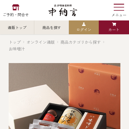
ご予約・問合せ
メニュー
通販トップ
商品を探す
ログイン
カート
お食い初め
中納言
の
トップ
オンライン通販
商品カテゴリから探す
お味噌汁
検索
中納言の伊勢海老
カテゴリから探す
全ての商品を見る
伊勢海老
用途・シーン
全ての商品を見る
ごちそう重
レストラン
お造り（お刺身）
全ての商品を見る
おせち