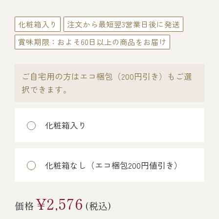
伊勢海老料理（中納言厨房）
化粧箱入り
注文から最短翌3営業日後に発送
鉄板焼ひかり
お弁当（冷凍）
(中納言/鉄板焼ひかり)
賞味期限：およそ60日以上の商品をお届け
中納言
その他
（中納言厨房）
ご自宅用の方はエコ梱包（200円引き）もご選
択できます。
ギフト/贈り物
化粧箱入り
価格で探す
化粧箱なし（エコ梱包200円値引き）
～￥2,999
¥2,576
￥3,000～￥4,999
価格
(税込)