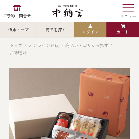
ご予約・問合せ
メニュー
通販トップ
商品を探す
ログイン
カート
お食い初め
中納言
の
トップ
オンライン通販
商品カテゴリから探す
お味噌汁
検索
中納言の伊勢海老
カテゴリから探す
全ての商品を見る
伊勢海老
用途・シーン
全ての商品を見る
ごちそう重
レストラン
お造り（お刺身）
全ての商品を見る
おせち