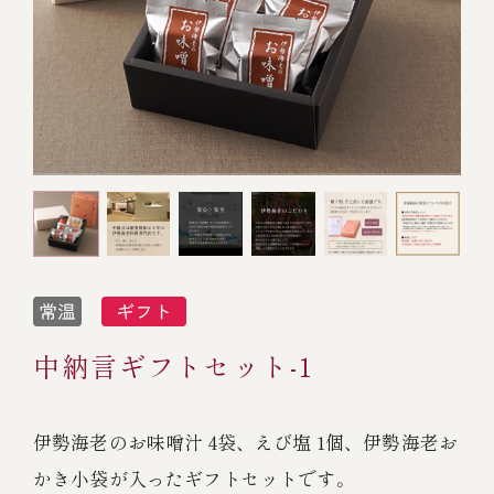
オンライン通販
焼物
ごちそう重
全ての商品を見る
海鮮鍋
ご結婚式 1.5次会・
弁当宅配・仕出し
(造り/焼物/蒸し/ボイル伊勢海老)
二次会
蒸し
還暦重
生おせち
海鮮ＢＢＱ
ボイル伊勢海老
(ごちそう重/誕生日重/還暦重/お食い初め重)
誕生日重
おせち冷凍
調味料
鉄板焼 ひかり
サイトマップ
お食い初め重
(生おせち/おせち冷凍)
製薬会社・MR
採用情報
スープ・スープカレー
企業情報
ご意見・お問合せ
お味噌汁
中納言ギフトセット-1
プライバシーポリシー
取引先エントリー
レストラン商品
伊勢海老のお味噌汁 4袋、えび塩 1個、伊勢海老お
かき小袋が入ったギフトセットです。
全ての商品を見る