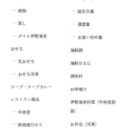
焼物
誕生日重
蒸し
還暦重
ボイル伊勢海老
お食い初め重
おせち
海鮮鍋
生おせち
海鮮ＢＢＱ
おせち冷凍
調味料
スープ・スープカレー
お味噌汁
レストラン商品
伊勢海老料理（中納言厨
房）
中納言
お弁当（冷凍）
鉄板焼ひかり