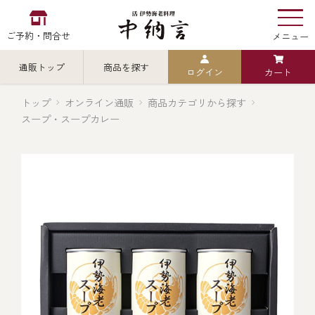
ご予約・問合せ
メニュー
通販トップ
商品を探す
ログイン
カート
お食い初め
中納言
の
トップ
オンライン通販
商品カテゴリから探す
スープ・スープカレー
検索
中納言の伊勢海老
カテゴリから探す
全ての商品を見る
伊勢海老
用途・シーン
全ての商品を見る
ごちそう重
レストラン
お造り（お刺身）
全ての商品を見る
おせち