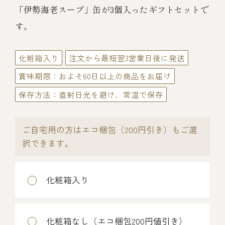
伊勢海老料理（中納言厨房）
「伊勢海老スープ」缶が3個入ったギフトセットで
す。
鉄板焼ひかり
お弁当（冷凍）
(中納言/鉄板焼ひかり)
中納言
化粧箱入り
注文から最短翌3営業日後に発送
その他
（中納言厨房）
賞味期限：およそ60日以上の商品をお届け
保存方法：直射日光を避け、常温で保存
ギフト/贈り物
ご自宅用の方はエコ梱包（200円引き）もご選
価格で探す
択できます。
～￥2,999
化粧箱入り
￥3,000～￥4,999
化粧箱なし（エコ梱包200円値引き）