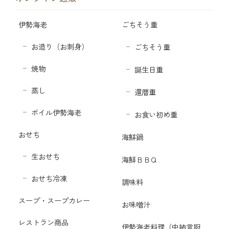
伊勢海老
ごちそう重
お造り（お刺身）
ごちそう重
焼物
誕生日重
蒸し
還暦重
ボイル伊勢海老
お食い初め重
おせち
海鮮鍋
生おせち
海鮮ＢＢＱ
おせち冷凍
調味料
スープ・スープカレー
お味噌汁
レストラン商品
伊勢海老料理（中納言厨