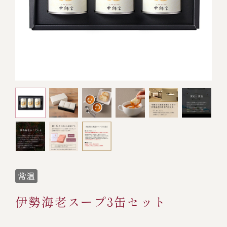
オンライン通販
焼物
ごちそう重
全ての商品を見る
海鮮鍋
ご結婚式 1.5次会・
弁当宅配・仕出し
(造り/焼物/蒸し/ボイル伊勢海老)
二次会
蒸し
還暦重
生おせち
海鮮ＢＢＱ
ボイル伊勢海老
(ごちそう重/誕生日重/還暦重/お食い初め重)
誕生日重
おせち冷凍
調味料
鉄板焼 ひかり
サイトマップ
お食い初め重
(生おせち/おせち冷凍)
製薬会社・MR
採用情報
スープ・スープカレー
企業情報
ご意見・お問合せ
お味噌汁
プライバシーポリシー
取引先エントリー
レストラン商品
伊勢海老スープ3缶セット
全ての商品を見る