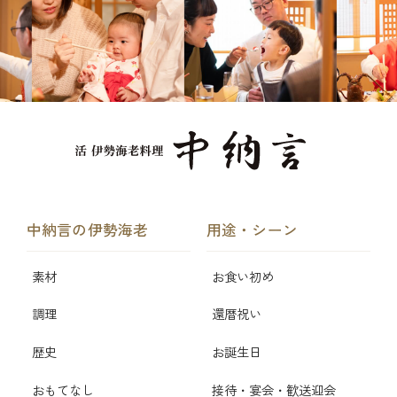
中納言の伊勢海老
用途・シーン
素材
お食い初め
調理
還暦祝い
歴史
お誕生日
おもてなし
接待・宴会・歓送迎会