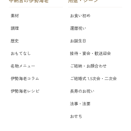
中納言の伊勢海老
用途・シーン
素材
お食い初め
調理
還暦祝い
歴史
お誕生日
おもてなし
接待・宴会・歓送迎会
名物メニュー
ご結納・お顔合わせ
伊勢海老コラム
ご結婚式 1.5次会・二次会
伊勢海老レシピ
長寿のお祝い
法事・法要
おせち