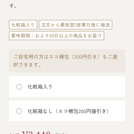
伊勢海老料理（中納言厨房）
す。
鉄板焼ひかり
お弁当（冷凍）
(中納言/鉄板焼ひかり)
化粧箱入り
注文から最短翌3営業日後に発送
中納言
賞味期限：およそ60日以上の商品をお届け
その他
（中納言厨房）
ご自宅用の方はエコ梱包（200円引き）もご選
ギフト/贈り物
択できます。
価格で探す
化粧箱入り
～￥2,999
化粧箱なし（エコ梱包200円値引き）
￥3,000～￥4,999