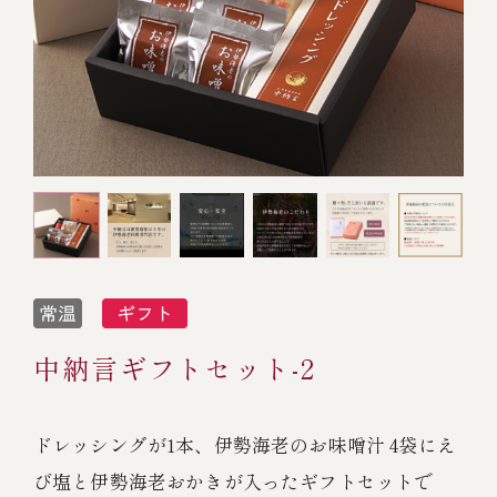
オンライン通販
焼物
ごちそう重
全ての商品を見る
海鮮鍋
ご結婚式 1.5次会・
弁当宅配・仕出し
(造り/焼物/蒸し/ボイル伊勢海老)
二次会
蒸し
還暦重
生おせち
海鮮ＢＢＱ
ボイル伊勢海老
(ごちそう重/誕生日重/還暦重/お食い初め重)
誕生日重
おせち冷凍
調味料
鉄板焼 ひかり
サイトマップ
お食い初め重
(生おせち/おせち冷凍)
製薬会社・MR
採用情報
スープ・スープカレー
企業情報
ご意見・お問合せ
お味噌汁
中納言ギフトセット-2
プライバシーポリシー
取引先エントリー
レストラン商品
ドレッシングが1本、伊勢海老のお味噌汁 4袋にえ
び塩と伊勢海老おかきが入ったギフトセットで
全ての商品を見る