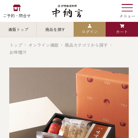
ご予約・問合せ
メニュー
通販トップ
商品を探す
ログイン
カート
お食い初め
中納言
の
トップ
オンライン通販
商品カテゴリから探す
お味噌汁
検索
中納言の伊勢海老
カテゴリから探す
全ての商品を見る
伊勢海老
用途・シーン
全ての商品を見る
ごちそう重
レストラン
お造り（お刺身）
全ての商品を見る
おせち