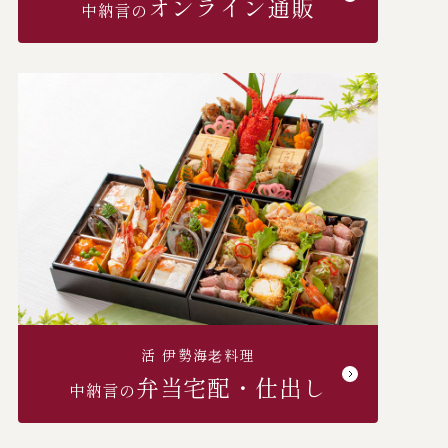
オンライン通販
中納言の
活 伊勢海⽼料理
弁当宅配・仕出し
中納言の