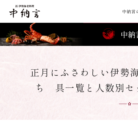
中納言
正月にふさわしい伊勢
ち 具一覧と人数別セ