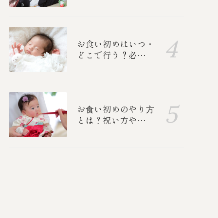
子・男の子別の衣装
と、ご両親の正装を
紹介！
お食い初めはいつ・
どこで行う？必要な
準備ややり方、中納
言のお食い初めメニ
ューも紹介します
お⾷い初めのやり⽅
とは？祝い方や誰を
呼ぶか、準備、食べ
る順番を紹介します