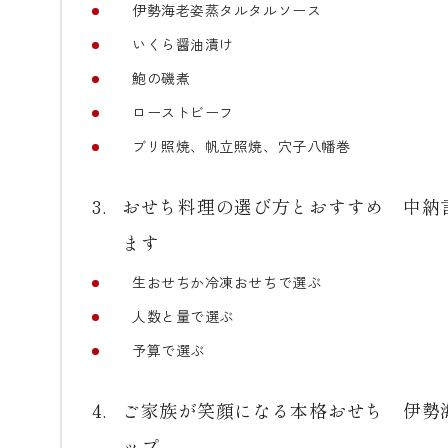
伊勢海老姿蒸タルタルソース
いくら醤油漬け
鮑の磯煮
ローストビーフ
ブリ照焼、帆立照焼、穴子八幡巻
おせち料理の選び方とおすすめ 中納
ます
生おせちか冷凍おせちで選ぶ
人数と量で選ぶ
予算で選ぶ
ご家族が笑顔になる本格おせち 伊勢海
ップ