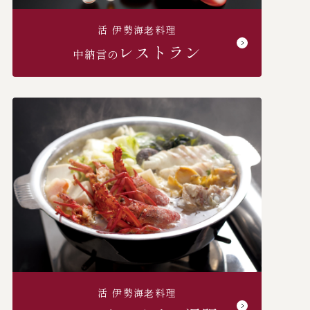
活 伊勢海⽼料理
レストラン
中納言の
活 伊勢海⽼料理