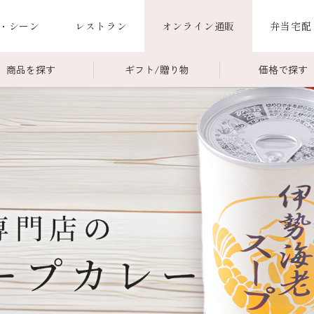
・シーン
レストラン
オンライン通販
弁当宅配
商品を探す
ギフト/贈り物
価格で探す
00～￥4,999
商品一覧
￥5,000～￥9,999
冷蔵商品一覧
000～
限定商品
ご利用ガイド
ごちそう重
老
ごちそう重
還暦重
誕生日重
お食い初め重
海鮮ＢＢＱ
お味噌汁
お弁当（冷凍）