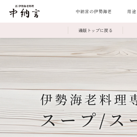
中納言の伊勢海老
用途
通販トップに戻る
～￥2,999
全商品一覧
￥3,0
冷凍
￥15,000～￥19,999
伊勢海老料理一覧
￥20,
季節
伊勢海老
お造り（お刺身）
焼物
蒸し
ボイル伊勢海
海鮮鍋
スープ・スープカレー
伊勢海老料理（中納言厨房）