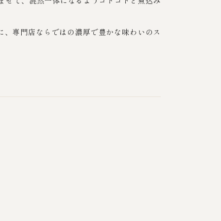
込ませて、混然一体になるようコトコトと煮込み
に、専門店ならではの濃厚で豊かな味わいのス