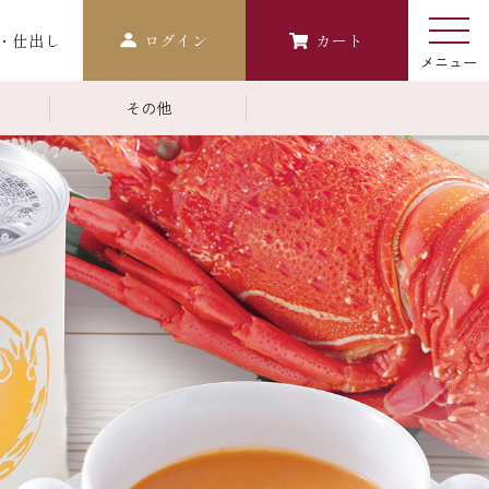
・仕出し
ログイン
カート
その他
￥10,000～￥14,999
常温商品一覧
検索
おせち
生おせち
おせち冷凍
調味料
レストラン商品
中納言
鉄板焼ひかり