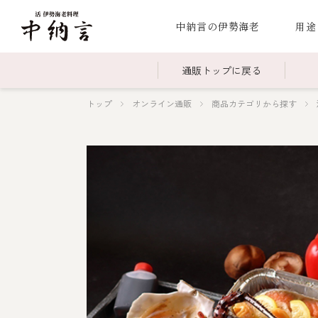
中納言の伊勢海老
用途
通販トップに戻る
トップ
オンライン通販
商品カテゴリから探す
～￥2,999
全商品一覧
￥3,0
冷凍
￥15,000～￥19,999
伊勢海老料理一覧
￥20,
季節
伊勢海老
お造り（お刺身）
焼物
蒸し
ボイル伊勢海
海鮮鍋
スープ・スープカレー
伊勢海老料理（中納言厨房）