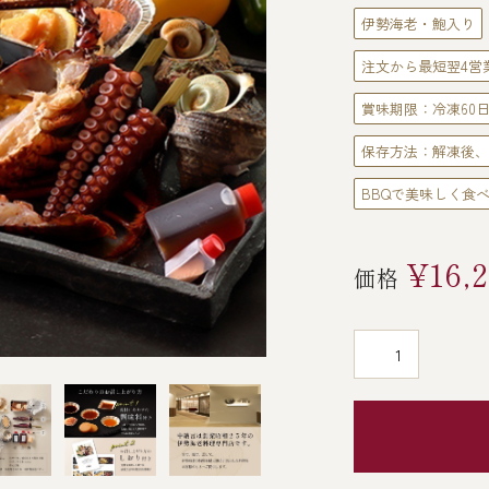
伊勢海老・鮑入り
注文から最短翌4営
賞味期限：冷凍60
保存方法：解凍後、
BBQで美味しく食
¥16,2
価格