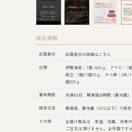
商品情報
品質表示
品質表示の詳細はこちら
仕様
伊勢海老：1尾/400ｇ、アワビ：1個
帆立：2個/1個70ｇ、タコ串：2本
個200ｇ
賞味期限
冷凍60日、解凍後24時間（要冷蔵）
保存方法
解凍後、要冷蔵（10℃以下）で保存
その他
お届け商品は 常温、冷蔵、冷凍の
ご注文は頂けません。お手数です