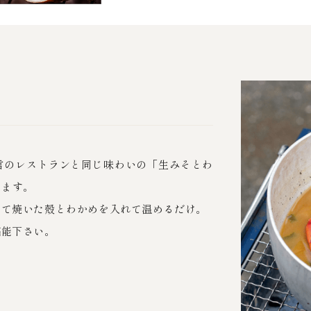
言のレストランと同じ味わいの「生みそとわ
します。
して焼いた殻とわかめを入れて温めるだけ。
堪能下さい。
。