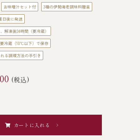
お味噌汁セット付
3種の伊勢海老調味料贈呈
業日後に発送
日、解凍後24時間（要冷蔵）
要冷蔵（10℃以下）で保存
べれる調理方法の手引き
00
(税込)
カートに入れる