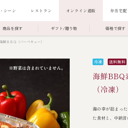
・シーン
レストラン
オンライン通販
弁当宅配
商品を探す
ギフト/贈り物
価格で探す
海鮮ＢＢＱ（バーベキュー）
00～￥4,999
商品一覧
￥5,000～￥9,999
冷蔵商品一覧
000～
限定商品
ご利用ガイド
ごちそう重
海鮮BB
老
ごちそう重
還暦重
誕生日重
お食い初め重
（冷凍）
海鮮ＢＢＱ
海の幸が詰まった
お味噌汁
た食材と、中納言
お弁当（冷凍）