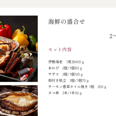
海鮮の盛合せ
2
セット内容
伊勢海老 1尾分400ｇ
あわび 2個/1個80ｇ
サザエ 2個/1個120ｇ
殻付き帆立 2個/1個70ｇ
サーモン香草ホイル焼き 1個 200ｇ
タコ串 2本/1本30ｇ