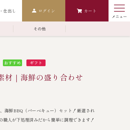
・仕出し
ログイン
カート
その他
￥10,000～￥14,999
常温商品一覧
検索
おせち
Q素材｜海鮮の盛り合わせ
生おせち
おせち冷凍
調味料
、海鮮BBQ（バーベキュー）セット！厳選され
レストラン商品
の職人が下処理済みだから簡単に調理できます！
中納言
鉄板焼ひかり