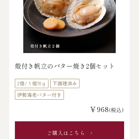
殻付き帆立のバター焼き2個セット
2個/１個70ｇ
下調理済み
伊勢海老バター付き
￥968
(税込)
ご購入はこちら