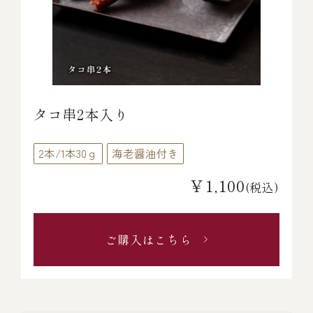
タコ串2本入り
2本/1本30ｇ
海老醤油付き
￥1,100
(税込)
ご購入はこちら