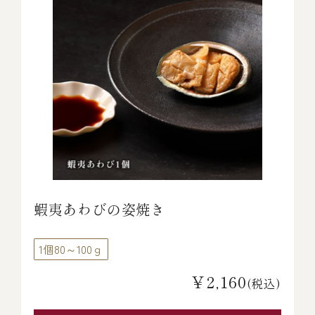
蝦夷あわびの姿焼き
1個80～100ｇ
￥2,160
(税込)