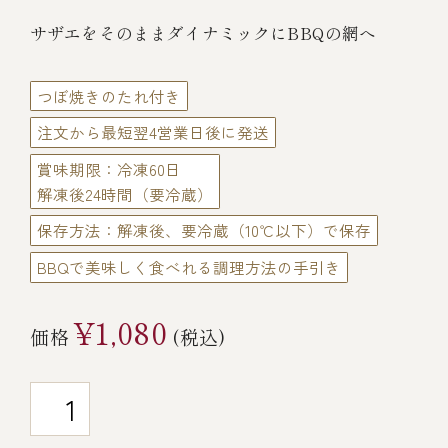
伊勢海老料理（中納言厨房）
サザエをそのままダイナミックにBBQの網へ
鉄板焼ひかり
お弁当（冷凍）
(中納言/鉄板焼ひかり)
つぼ焼きのたれ付き
中納言
その他
注文から最短翌4営業日後に発送
（中納言厨房）
賞味期限：冷凍60日
ギフト/贈り物
解凍後24時間（要冷蔵）
保存方法：解凍後、要冷蔵（10℃以下）で保存
BBQで美味しく食べれる調理方法の手引き
価格で探す
¥1,080
価格
(税込)
～￥2,999
￥3,000～￥4,999