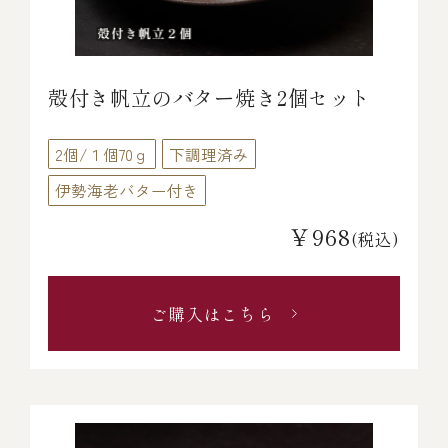
殻付き帆立のバター焼き2個セット
2個/１個70ｇ
下調理済み
伊勢海老バター付き
￥968
(税込)
ご購入はこちら