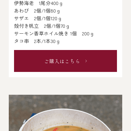
伊勢海老 1尾分400ｇ
あわび 2個/1個80ｇ
サザエ 2個/1個120ｇ
殻付き帆立 2個/1個70ｇ
サーモン香草ホイル焼き 1個 200ｇ
タコ串 2本/1本30ｇ
ご購入はこちら