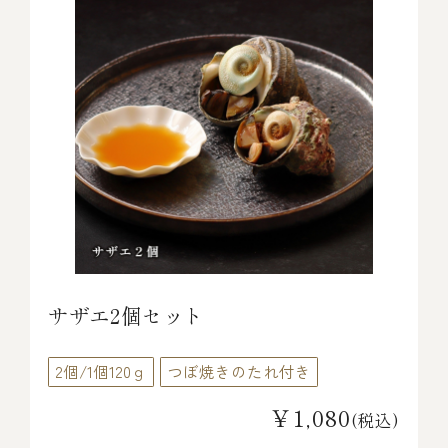
サザエ2個セット
2個/1個120ｇ
つぼ焼きのたれ付き
￥1,080
(税込)