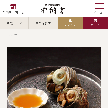
ご予約・問合せ
メニュー
通販トップ
商品を探す
ログイン
カート
お食い初め
中納言
の
トップ
検索
中納言の伊勢海老
カテゴリから探す
全ての商品を見る
伊勢海老
用途・シーン
全ての商品を見る
ごちそう重
レストラン
お造り（お刺身）
全ての商品を見る
おせち