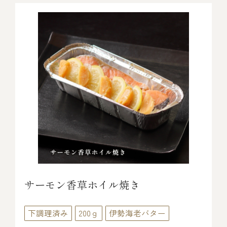
サーモン香草ホイル焼き
下調理済み
200ｇ
伊勢海老バター