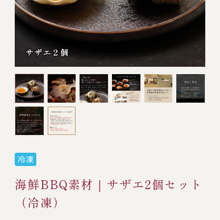
オンライン通販
焼物
ごちそう重
全ての商品を見る
海鮮鍋
ご結婚式 1.5次会・
弁当宅配・仕出し
(造り/焼物/蒸し/ボイル伊勢海老)
二次会
蒸し
還暦重
生おせち
海鮮ＢＢＱ
ボイル伊勢海老
(ごちそう重/誕生日重/還暦重/お食い初め重)
誕生日重
おせち冷凍
調味料
鉄板焼 ひかり
サイトマップ
お食い初め重
(生おせち/おせち冷凍)
製薬会社・MR
採用情報
スープ・スープカレー
企業情報
ご意見・お問合せ
お味噌汁
プライバシーポリシー
取引先エントリー
海鮮BBQ素材｜サザエ2個セット
レストラン商品
（冷凍）
全ての商品を見る