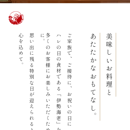
レストラン
オンライン通販
心を込めて。
思い出に残る特別な日が迎えられるよう
。
多
く
の
お
客
様
に
お
楽
し
み
い
た
だ
く
た
め
に
ハレの日の食材である「伊勢海老」を
ご家族で、ご接待に、お祝いの日に
あたたかなおもてなし。
美味しいお料理と
ご結婚式 1.5次会・
弁当宅配・仕出し
(造り/焼物/蒸し/ボイル伊勢海老)
二次会
(ごちそう重/誕生日重/還暦重/お食い初め重)
鉄板焼 ひかり
サイトマップ
(生おせち/おせち冷凍)
製薬会社・MR
採用情報
企業情報
ご意見・お問合せ
プライバシーポリシー
取引先エントリー