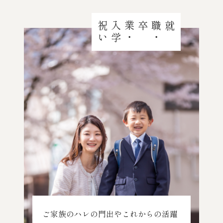
い
就職
・
卒業
・
入
学
祝
ご家族のハレの門出やこれからの活躍