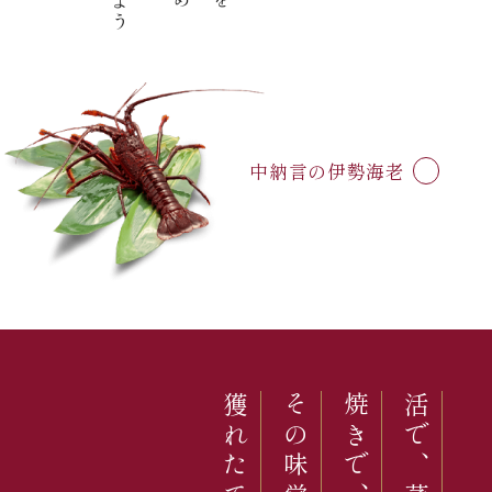
(中納言/鉄板焼ひかり)
中納言の伊勢海老
（中納言厨房）
その味覚は