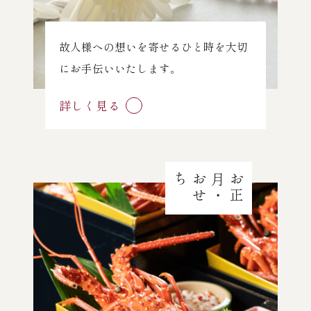
故人様への想いを寄せるひと時を大切
にお手伝いいたします。
詳しく見る
ち
お
正
月
・
お
せ