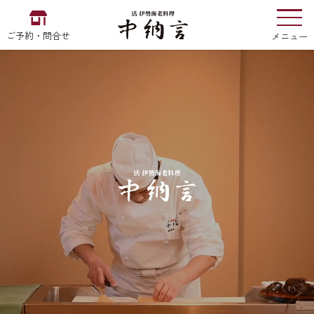
ご予約・問合せ
メニュー
お食い初め
中納言
の
EN
中文
한국어
中納言の伊勢海老
用途・シーン