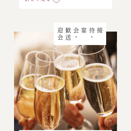
会
接待
・
宴会
・
歓
送
迎