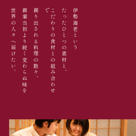
世界の人々へ届けたい。
創業当初より続く変わらぬ味を
創り出される料理の数々。
で
こ
だ
わ
り
の
食
材
と
の
組
み
合
わ
せ
たったひとつの素材と、
伊勢海老という