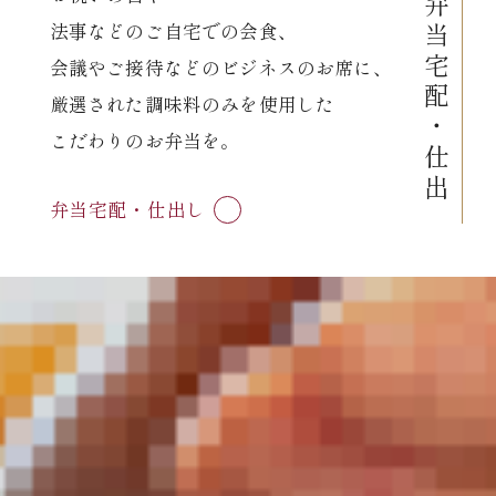
言
の
弁
当
宅
配
・
仕
出
法事などのご自宅での会食、
会議やご接待などのビジネスのお席に、
厳選された調味料のみを使用した
こだわりのお弁当を。
弁当宅配・仕出し