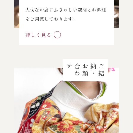
大切なお席にふさわしい空間とお料理
をご用意しております。
詳しく見る
せ
ご
結
納
・
お
顔
合
わ