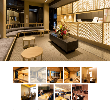
レストラン
オンライン通販
ご結婚式 1.5次会・
弁当宅配・仕出し
(造り/焼物/蒸し/ボイル伊勢海老)
二次会
(ごちそう重/誕生日重/還暦重/お食い初め重)
鉄板焼 ひかり
サイトマップ
(生おせち/おせち冷凍)
製薬会社・MR
採用情報
企業情報
ご意見・お問合せ
プライバシーポリシー
取引先エントリー