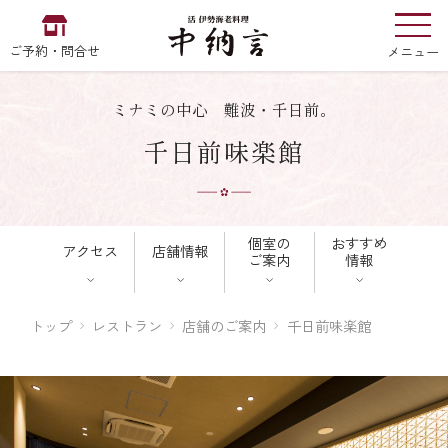
ご予約・問合せ
メニュー
ミナミの中心 難波・千日前。
お食い初め
中納言
千日前味楽館
の
個室の
おすすめ
アクセス
店舗情報
EN
中文
한국어
ご案内
情報
中納言の伊勢海老
トップ
レストラン
店舗のご案内
千日前味楽館
用途・シーン