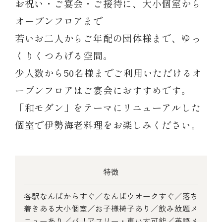
お祝い・ご宴会・ご接待に、大小個室から
オープンフロアまで
若いお二人からご年配の団体様まで、ゆっ
くりくつろげる空間。
(中納言/鉄板焼ひかり)
少人数から50名様までご利用いただけるオ
ープンフロアはご宴会におすすめです。
（中納言厨房）
「和モダン」をテーマにリニューアルした
個室で伊勢海老料理をお楽しみください。
特徴
各駅なんばからすぐ／なんばウオークすぐ／落ち
着きある大小個室／お子様椅子あり／飲み放題メ
ニューあり／バリアフリー・車いす可能／英語メ