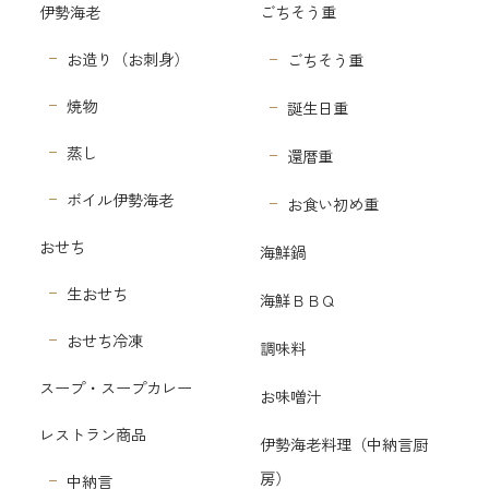
伊勢海老
ごちそう重
お造り（お刺身）
ごちそう重
焼物
誕生日重
蒸し
還暦重
ボイル伊勢海老
お食い初め重
おせち
海鮮鍋
生おせち
海鮮ＢＢＱ
おせち冷凍
調味料
スープ・スープカレー
お味噌汁
レストラン商品
伊勢海老料理（中納言厨
房）
中納言