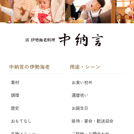
中納言の伊勢海老
用途・シーン
素材
お食い初め
調理
還暦祝い
歴史
お誕生日
おもてなし
接待・宴会・歓送迎会
名物メニュー
ご結納・お顔合わせ