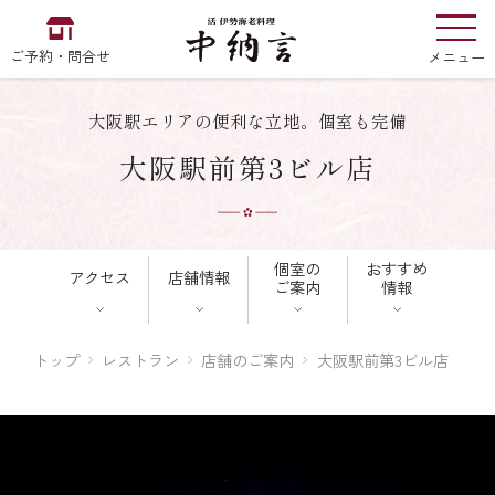
ご予約・問合せ
メニュー
大阪駅エリアの便利な立地。個室も完備
お食い初め
中納言
大阪駅前第3ビル店
の
個室の
おすすめ
アクセス
店舗情報
EN
中文
한국어
ご案内
情報
中納言の伊勢海老
トップ
レストラン
店舗のご案内
大阪駅前第3ビル店
用途・シーン