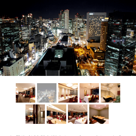
レストラン
オンライン通販
ご結婚式 1.5次会・
弁当宅配・仕出し
(造り/焼物/蒸し/ボイル伊勢海老)
二次会
(ごちそう重/誕生日重/還暦重/お食い初め重)
鉄板焼 ひかり
サイトマップ
(生おせち/おせち冷凍)
製薬会社・MR
採用情報
企業情報
ご意見・お問合せ
プライバシーポリシー
取引先エントリー