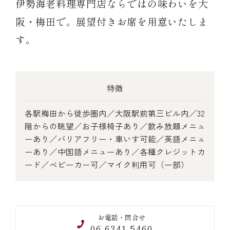
伊勢海老料理専門店ならではの味わいを大
阪・梅田で。展望付きお席を用意いたしま
す。
(中納言/鉄板焼ひかり)
特徴
（中納言厨房）
各駅梅田から徒歩圏内／大阪駅前第三ビル内／32
階からの眺望／お子様椅子あり／飲み放題メニュ
ーあり／バリアフリー・車いす可能／英語メニュ
ーあり／中国語メニューあり／各種クレジットカ
ード／ベビーカー可／マイク利用可（一部）
お電話・問合せ
06-6341-5460