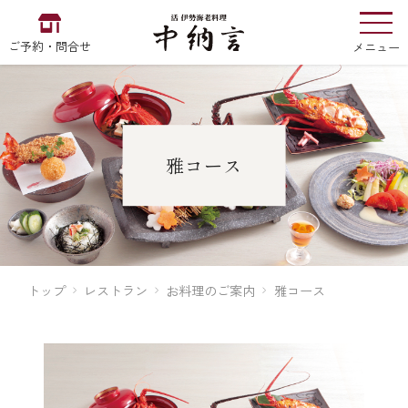
ご予約・問合せ
メニュー
お食い初め
中納言
の
雅コース
EN
中文
한국어
トップ
レストラン
お料理のご案内
雅コース
中納言の伊勢海老
用途・シーン