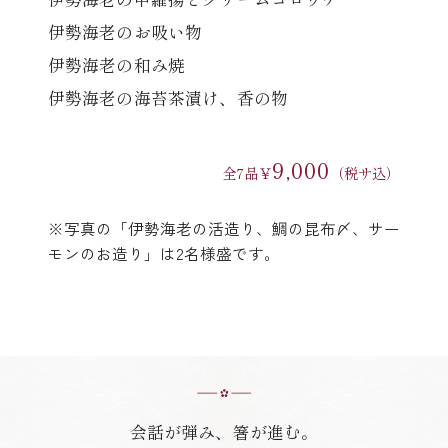
伊勢海老のお吸い物
伊勢海老の和み焼
伊勢海老の海苔茶漬け、香の物
(中納言/鉄板焼ひかり)
9,000
全7品￥
（税サ込）
（中納言厨房）
※写真の「伊勢海老の活造り、鯛の昆布〆、サー
モンのお造り」は2名様盛です。
会話が弾み、箸が進む。