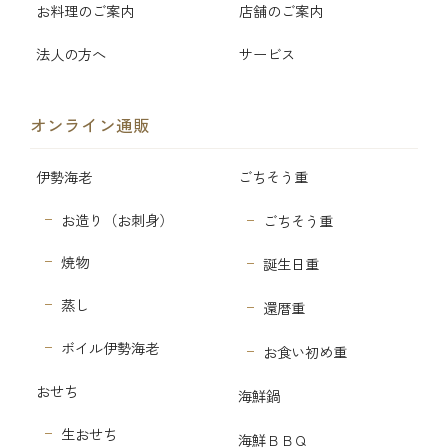
お料理のご案内
店舗のご案内
法人の方へ
サービス
オンライン通販
伊勢海老
ごちそう重
お造り（お刺身）
ごちそう重
焼物
誕生日重
蒸し
還暦重
ボイル伊勢海老
お食い初め重
おせち
海鮮鍋
生おせち
海鮮ＢＢＱ