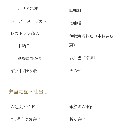
おせち冷凍
調味料
スープ・スープカレー
お味噌汁
レストラン商品
伊勢海老料理（中納言厨
房）
中納言
お弁当（冷凍）
鉄板焼ひかり
その他
ギフト/贈り物
弁当宅配・仕出し
ご注文ガイド
季節のご案内
MR様向けお弁当
折詰弁当