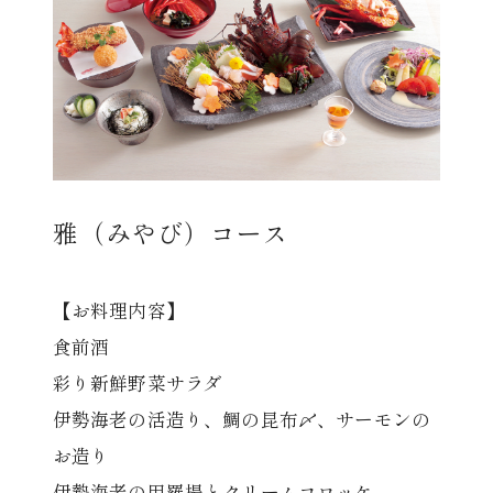
レストラン
オンライン通販
ご結婚式 1.5次会・
弁当宅配・仕出し
(造り/焼物/蒸し/ボイル伊勢海老)
二次会
雅（みやび）コース
(ごちそう重/誕生日重/還暦重/お食い初め重)
鉄板焼 ひかり
サイトマップ
【お料理内容】
(生おせち/おせち冷凍)
食前酒
製薬会社・MR
採用情報
彩り新鮮野菜サラダ
企業情報
ご意見・お問合せ
伊勢海老の活造り、鯛の昆布〆、サーモンの
お造り
プライバシーポリシー
取引先エントリー
伊勢海老の甲羅揚とクリームコロッケ