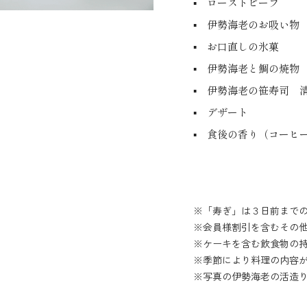
▪ ローストビーフ
▪ 伊勢海老のお吸い物
▪ お口直しの氷菓
▪ 伊勢海老と鯛の焼物
▪ 伊勢海老の笹寿司 
▪ デザート
▪ 食後の香り（コーヒ
※「寿ぎ」は３日前まで
※会員様割引を含むその
※ケーキを含む飲食物の
※季節により料理の内容
※写真の伊勢海老の活造り