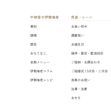
中納言の伊勢海老
用途・シーン
素材
お食い初め
調理
還暦祝い
歴史
お誕生日
おもてなし
接待・宴会・歓送迎会
名物メニュー
ご結納・お顔合わせ
伊勢海老コラム
ご結婚式 1.5次会・二次会
伊勢海老レシピ
長寿のお祝い
法事・法要
おせち