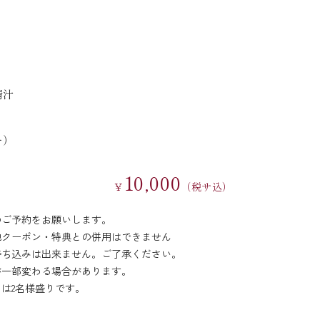
清汁
ー）
10,000
￥
（税サ込）
のご予約をお願いします。
他クーポン・特典との併用はできません
持ち込みは出来ません。ご了承ください。
が一部変わる場合があります。
は2名様盛りです。