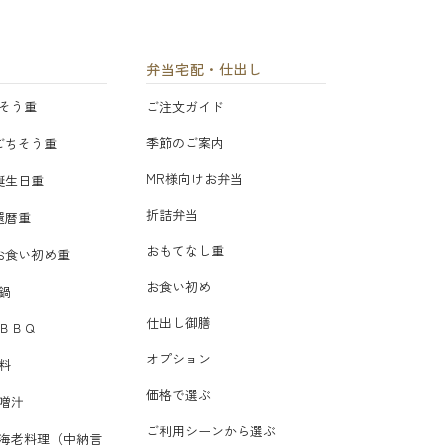
弁当宅配・仕出し
そう重
ご注文ガイド
季節のご案内
ごちそう重
MR様向けお弁当
誕生日重
折詰弁当
還暦重
おもてなし重
お食い初め重
お食い初め
鍋
仕出し御膳
ＢＢＱ
オプション
料
価格で選ぶ
噌汁
ご利用シーンから選ぶ
海老料理（中納言