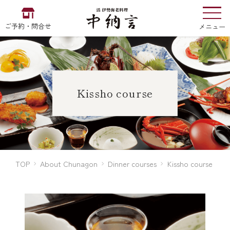
ご予約・問合せ
メニュー
お食い初め
中納言
の
Kissho course
EN
中文
한국어
TOP
About Chunagon
Dinner courses
Kissho course
中納言の伊勢海老
用途・シーン