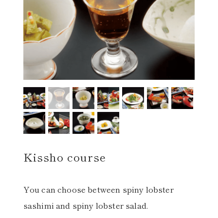
レストラン
オンライン通販
ご結婚式 1.5次会・
弁当宅配・仕出し
(造り/焼物/蒸し/ボイル伊勢海老)
二次会
(ごちそう重/誕生日重/還暦重/お食い初め重)
鉄板焼 ひかり
サイトマップ
(生おせち/おせち冷凍)
Kissho course
製薬会社・MR
採用情報
企業情報
ご意見・お問合せ
You can choose between spiny lobster
sashimi and spiny lobster salad.
プライバシーポリシー
取引先エントリー