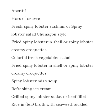
Aperitif
Hors d`oeuvre
Fresh spiny lobster sashimi, or Spiny
(中納言/鉄板焼ひかり)
lobster salad Chunagon style
Fried spiny lobster in shell or spiny lobster
（中納言厨房）
creamy croquettes
Colorful fresh vegetables salad
Fried spiny lobster in shell or spiny lobster
creamy croquettes
Spiny lobster miso soup
Refreshing ice cream
Grilled spiny lobster stake, or beef fillet
Rice in (tea) broth with seaweed, pickled