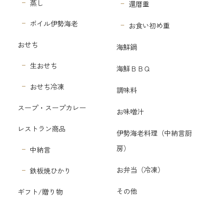
蒸し
還暦重
ボイル伊勢海老
お食い初め重
おせち
海鮮鍋
生おせち
海鮮ＢＢＱ
おせち冷凍
調味料
スープ・スープカレー
お味噌汁
レストラン商品
伊勢海老料理（中納言厨
房）
中納言
お弁当（冷凍）
鉄板焼ひかり
その他
ギフト/贈り物