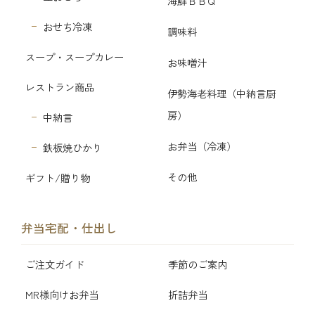
海鮮ＢＢＱ
おせち冷凍
調味料
スープ・スープカレー
お味噌汁
レストラン商品
伊勢海老料理（中納言厨
房）
中納言
お弁当（冷凍）
鉄板焼ひかり
その他
ギフト/贈り物
弁当宅配・仕出し
ご注文ガイド
季節のご案内
MR様向けお弁当
折詰弁当