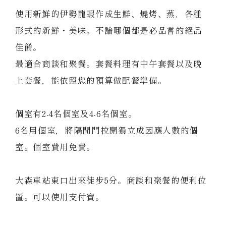
使用新鮮的伊勢龍蝦作成生鮮、燒烤、蒸，各種
形式的新鮮・美味。不論哪個都是必品嘗的絕品
佳餚。
最適合商談和聚餐。套餐料理有中午套餐以及晚
(中納言/鉄板焼ひかり)
上套餐，能依照您的預算做配餐準備。
（中納言厨房）
個室有2-4名個室及4-6名個室。
6名用個室，將隔間門拉開獨立成因應人數的個
室。個室費用免費。
大森車站東口出來徒步5分。商談和聚餐的便利位
置。
可以使用支付寶。