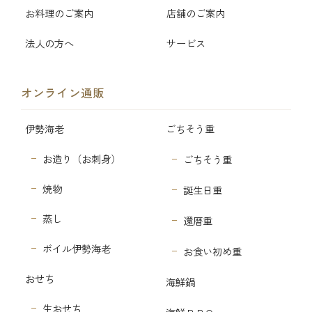
お料理のご案内
店舗のご案内
法人の方へ
サービス
オンライン通販
伊勢海老
ごちそう重
お造り（お刺身）
ごちそう重
焼物
誕生日重
蒸し
還暦重
ボイル伊勢海老
お食い初め重
おせち
海鮮鍋
生おせち