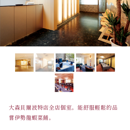
レストラン
オンライン通販
ご結婚式 1.5次会・
弁当宅配・仕出し
(造り/焼物/蒸し/ボイル伊勢海老)
二次会
(ごちそう重/誕生日重/還暦重/お食い初め重)
鉄板焼 ひかり
サイトマップ
(生おせち/おせち冷凍)
製薬会社・MR
採用情報
大森貝爾波特店全店個室。能舒服輕鬆的品
企業情報
ご意見・お問合せ
嘗伊勢龍蝦菜餚。
プライバシーポリシー
取引先エントリー