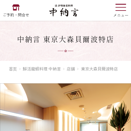
ご予約・問合せ
メニュー
中納言 東京大森貝爾波特店
お食い初め
中納言
の
首页
鮮活龍蝦料理 中納言
店舗
東京大森貝爾波特店
EN
中文
한국어
中納言の伊勢海老
用途・シーン