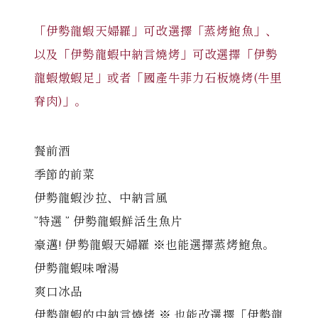
「伊勢龍蝦天婦羅」可改選擇「蒸烤鮑魚」、
以及「伊勢龍蝦中納言燒烤」可改選擇「伊勢
龍蝦燉蝦足」或者「國產牛菲力石板燒烤(牛里
(中納言/鉄板焼ひかり)
脊肉)」。
（中納言厨房）
餐前酒
季節的前菜
伊勢龍蝦沙拉、中納言風
”特選 ” 伊勢龍蝦鮮活生魚片
豪邁! 伊勢龍蝦天婦羅 ※也能選擇蒸烤鮑魚。
伊勢龍蝦味噌湯
爽口冰品
伊勢龍蝦的中納言燒烤 ※ 也能改選擇「伊勢龍