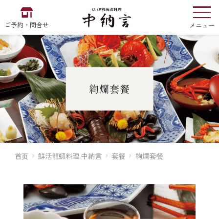
ご予約・問合せ
メニュー
お食い初め
中納言
の
絢爛套餐
EN
中文
한국어
首页
鮮活龍蝦料理 中納言
套餐
絢爛套餐
中納言の伊勢海老
用途・シーン