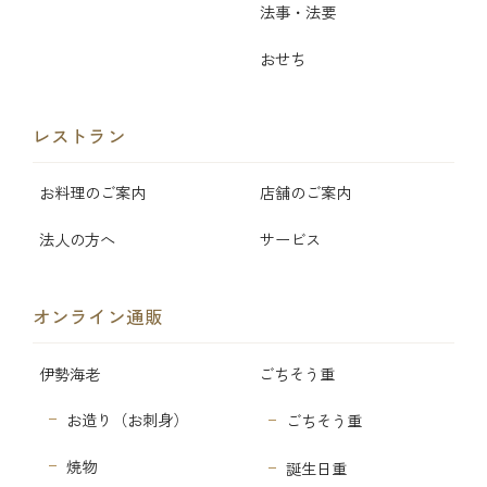
法事・法要
おせち
レストラン
お料理のご案内
店舗のご案内
法人の方へ
サービス
オンライン通販
伊勢海老
ごちそう重
お造り（お刺身）
ごちそう重
焼物
誕生日重