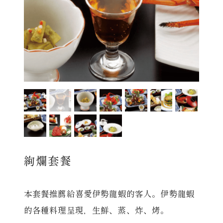
レストラン
オンライン通販
ご結婚式 1.5次会・
弁当宅配・仕出し
(造り/焼物/蒸し/ボイル伊勢海老)
二次会
(ごちそう重/誕生日重/還暦重/お食い初め重)
鉄板焼 ひかり
サイトマップ
(生おせち/おせち冷凍)
絢爛套餐
製薬会社・MR
採用情報
企業情報
ご意見・お問合せ
本套餐推薦給喜愛伊勢龍蝦的客人。伊勢龍蝦
的各種料理呈現，生鮮、蒸、炸、烤。
プライバシーポリシー
取引先エントリー