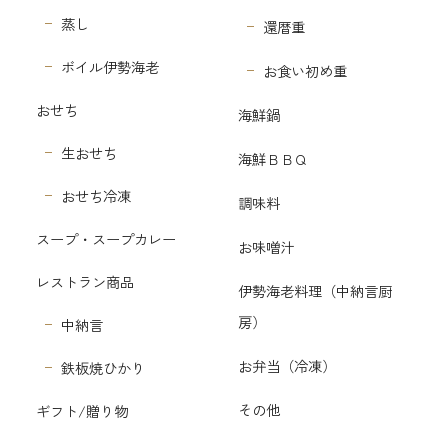
蒸し
還暦重
ボイル伊勢海老
お食い初め重
おせち
海鮮鍋
生おせち
海鮮ＢＢＱ
おせち冷凍
調味料
スープ・スープカレー
お味噌汁
レストラン商品
伊勢海老料理（中納言厨
房）
中納言
お弁当（冷凍）
鉄板焼ひかり
その他
ギフト/贈り物