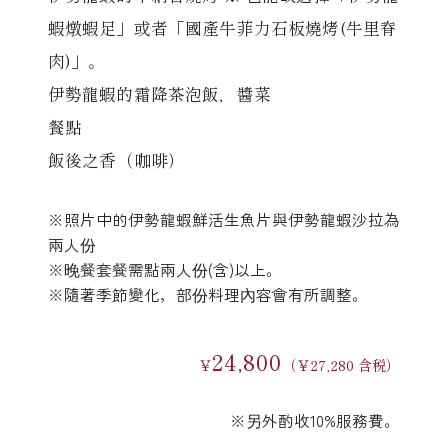
蝦燉蝦足」或者「國產牛菲力石板燒烤(牛里脊
肉)」。
伊勢龍蝦的霜降茶泡飯，醬菜
餐點
飯後之香（咖啡）
※照片中的伊勢龍蝦鮮活生魚片與伊勢龍蝦沙拉為
兩人份
※晚餐套餐需點兩人份(含)以上。
※隨著季節變化，部份料理內容會有所調整。
24,800
￥
（￥27,280 含税）
※另外酌收10%服務費。